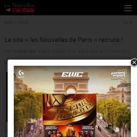
Skip to content
NON CLASSÉ
0
Le site « les Nouvelles de Paris » recrute !
PAR
THIERRY KER
· PUBLIÉ
22 AOÛT 2014
· MIS À JOUR
26 OCTOBRE 2014
Venez partager
une expérience unique
!
Guide des sorties et bons plans parisien, le blog « les nouvelles de