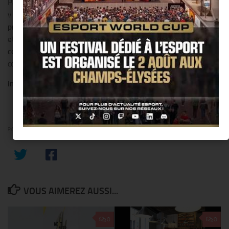
Paris » vous informe en
avant première sur toute l’actualité
de la
ville de Paris. Vous êtes curieux et motivé ? Vous désirez faire
vos
premiers pas en tant que journaliste
et au sein d’une
équipe jeune
et dynamique ? « les nouvelles de Paris » recrute des
collaborateurs bénévoles
dès maintenant ! N’hésitez pas à nous
contacter :
info@nouvellesdeparis.com
PARTAGER
VOUS AIMEREZ AUSSI...
0
0