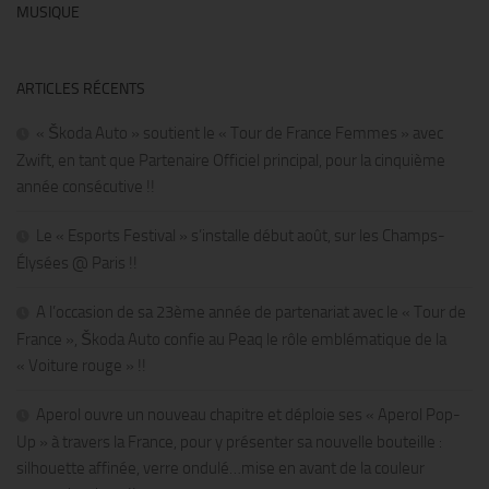
MUSIQUE
ARTICLES RÉCENTS
« Škoda Auto » soutient le « Tour de France Femmes » avec
Zwift, en tant que Partenaire Officiel principal, pour la cinquième
année consécutive !!
Le « Esports Festival » s’installe début août, sur les Champs-
Élysées @ Paris !!
A l’occasion de sa 23ème année de partenariat avec le « Tour de
France », Škoda Auto confie au Peaq le rôle emblématique de la
« Voiture rouge » !!
Aperol ouvre un nouveau chapitre et déploie ses « Aperol Pop-
Up » à travers la France, pour y présenter sa nouvelle bouteille :
silhouette affinée, verre ondulé…mise en avant de la couleur