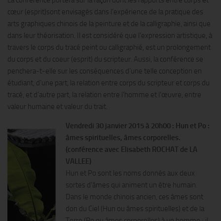
La conférence portera sur la façon dont les rapports entre corps et
cœur (esprit)sont envisagés dans l’expérience de la pratique des
arts graphiques chinois de la peinture et de la calligraphie, ainsi que
dans leur théorisation. Il est considéré que l’expression artistique, à
travers le corps du tracé peint ou calligraphié, est un prolongement
du corps et du coeur (esprit) du scripteur. Aussi, la conférence se
penchera-t-elle sur les conséquences d’une telle conception en
étudiant, d’une part, la relation entre corps du scripteur et corps du
tracé, et d’autre part, la relation entre l’homme et l’œuvre, entre
valeur humaine et valeur du trait.
Vendredi 30 janvier 2015 à 20h00 : Hun et Po :
âmes spirituelles, âmes corporelles.
(conférence avec Elisabeth ROCHAT de LA
VALLEE)
Hun et Po sont les noms donnés aux deux
sortes d’âmes qui animent un être humain.
Dans le monde chinois ancien, ces âmes sont
don du Ciel (Hun ou âmes spirituelles) et de la
Terre (Po ou âmes corporelles) à un homme ; il