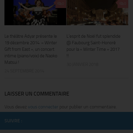
0
0
Le théâtre Adyar présente le
L’esprit de Noël fut splendide
19 décembre 2014 « Winter
@ Faubourg Saint-Honoré
Gift from East », un concert
pour la « Winter Time » 2017
intime (piano/voix) de Naoko
!!
Matsui !
30 JANVIER 2018
24 SEPTEMBRE 2014
LAISSER UN COMMENTAIRE
Vous devez
vous connecter
pour publier un commentaire.
SUIVRE :