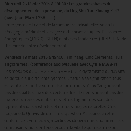
Mercredi 25 février 2015 à 19h30 : Les grandes phases du
développement de la personne, du Ling Shu 8 au Zhuang Zi 12
(avec Jean-Marc EYSALLET)
Emergence de la vie et de la conscience individuelles selon la
pédagogie médicale et la sagesse chinoises antiques. Puissances
énergétiques (JING, QI, SHEN) et phases fondatrices (BEN SHEN) de
l’histoire de notre développement.
Vendredi 13 mars 2015 à 19h00 : Yin-Yang, Cinq Éléments, Huit
Trigrammes : (conférence audiovisuelle avec Cyrille JAVARY)
Les mesures du Qi : « 2 » – « 5 » – « 8 », le dynamisme du flux vital
se déroule sur différents rythmes. Chacun à sa signification, tous
servent à permettre son implication en nous. Yin & Yang ne sont
pas des qualités, mais des vecteurs, les Éléments ne sont pas des
matériaux mais des emblèmes, et les Trigrammes sont des
représentations abstraites et non des images naturelles. C’est
toujours du Qi invisible dont il est question. Au cours de cette
conférence, Cyrille Javary, à partir des idéogrammes nommant ces
composants, nous en fera découvrir la vitalité qui les anime pour