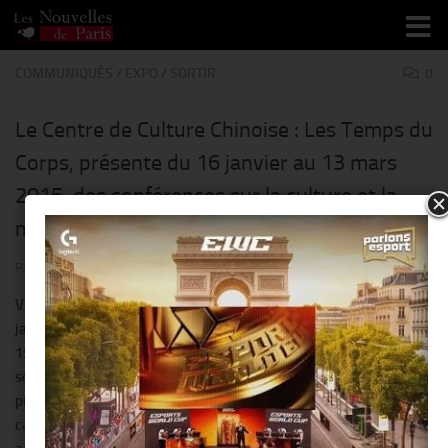
Skip to content
COMMUNIQUÉS
/
EXPO
/
SORTIR
0
Le Centre de Culture Chinoise : Les Temps du
Corps, présente du 16 janvier au 13 mars
2015, des conférences sur la culture et la
médecine chinoise
PAR
THIERRY KER
· PUBLIÉ
8 JANVIER 2015
· MIS À JOUR
9 JANVIER 2015
Vendredi 16
janvier 2015 à
19h00 : Le «
souffle » du
pinceau,
calligraphie &