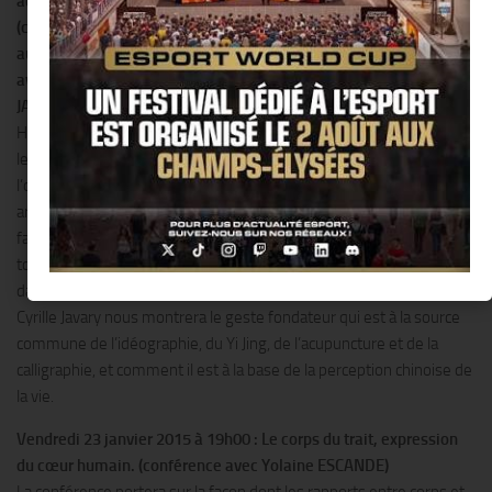
acupuncture
(conférence
audiovisuelle
avec Cyrille
JAVARY)
Habitant depuis toujours la terre qu’ils habitent encore aujourd’hui,
les Chinois ont une perception de l’invisible à nulle autre pareille. Ils
l’ont appelé « souffle » et ils l’ont posé au fondement de tous leurs
arts physiques et esthétiques. Réussissant même à montrer, de
façon immobile, le mouvement constant de ce flux vital qui irrigue
toutes les choses vivantes, autant dans la peinture de paysage que
dans la calligraphie. Au cours de cette conférence audio visuelle,
Cyrille Javary nous montrera le geste fondateur qui est à la source
commune de l’idéographie, du Yi Jing, de l’acupuncture et de la
calligraphie, et comment il est à la base de la perception chinoise de
la vie.
Vendredi 23 janvier 2015 à 19h00 : Le corps du trait, expression
du cœur humain. (conférence avec Yolaine ESCANDE)