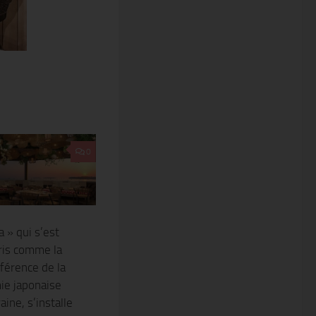
0
 » qui s’est
aris comme la
éférence de la
ie japonaise
ine, s’installe