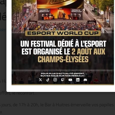
appy Oyster » et ses Cockta
éculaires !!
RRY KER
· PUBLIÉ
14 FÉVRIER 2017
· MIS À JOUR
16 FÉVRIER 2017
 Huitres révolutionne les after-works !!
effort, le réconfort…
 jours, de 17h à 20h, le Bar à Huitres émerveille vos papilles
x.