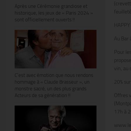
(crevett
Après une Cérémonie grandiose et
feuillet
historique, les jeux de « Paris 2024 »
sont officiellement ouverts !!
HAPPY
Au Bar à
Pour le
propose
vin, au 
C’est avec émotion que nous rendons
20% sur 
hommage à « Claude Brasseur », un
monstre sacré, un des plus grands
Offres 
Acteurs de sa génération !!
(Montpa
17h à 2
www.le