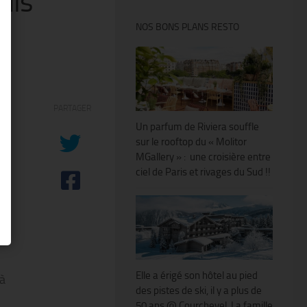
ils
NOS BONS PLANS RESTO
PARTAGER
Un parfum de Riviera souffle
sur le rooftop du « Molitor
MGallery » : une croisière entre
ciel de Paris et rivages du Sud !!
Elle a érigé son hôtel au pied
 à
des pistes de ski, il y a plus de
50 ans @ Courchevel. La famille