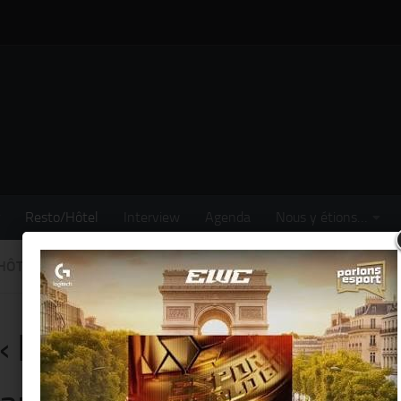
Resto/Hôtel
Interview
Agenda
Nous y étions…
HÔTEL
/
SORTIR
« Bar à Huîtres » propose s