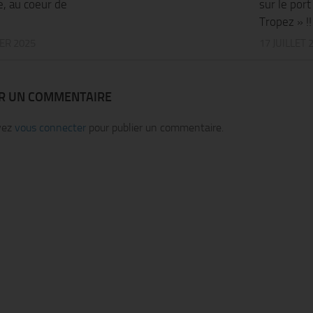
e, au coeur de
sur le por
Tropez » !!
IER 2025
17 JUILLET 
ER UN COMMENTAIRE
vez
vous connecter
pour publier un commentaire.