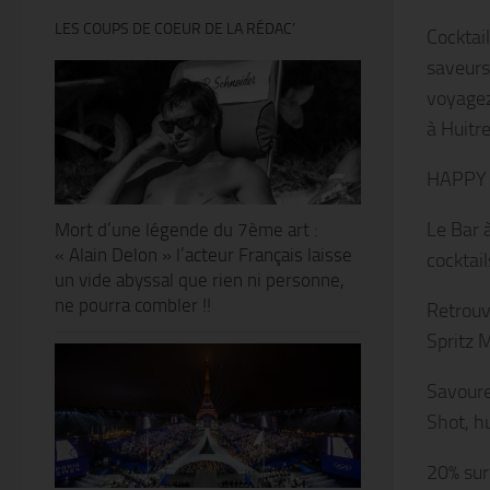
LES COUPS DE COEUR DE LA RÉDAC’
Cocktai
saveurs
voyagez
à Huitre
HAPPY 
Le Bar 
Mort d’une légende du 7ème art :
« Alain Delon » l’acteur Français laisse
cocktail
un vide abyssal que rien ni personne,
ne pourra combler !!
Retrouve
Spritz 
Savoure
Shot, h
20% sur 