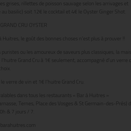
es grises, rillettes de poisson sauvage selon les arrivages et
é au basilic) soit 12€ le cocktail et 4€ le Oyster Ginger Shot.
 GRAND CRU OYSTER
 Huitres, le goût des bonnes choses n’est plus à prouver !!
s puristes ou les amoureux de saveurs plus classiques, la mai
 l’huitre Grand Cru à 1€ seulement, accompagné d’un verre 
choix.
le verre de vin et 1€ l’huitre Grand Cru.
valables dans tous les restaurants « Bar à Huitres »
rnasse, Ternes, Place des Vosges & St Germain-des-Prés) 
0h & 7 jours / 7.
barahuitres.com