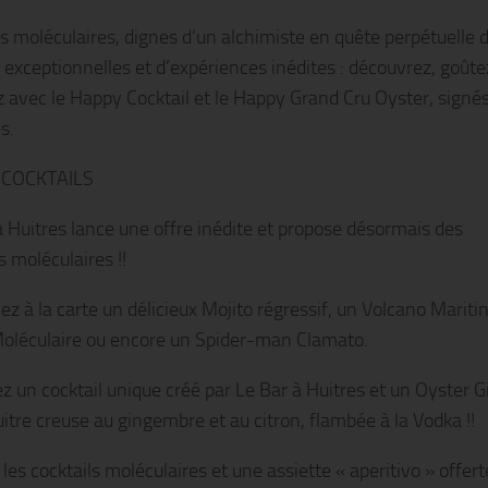
ls moléculaires, dignes d’un alchimiste en quête perpétuelle 
 exceptionnelles et d’expériences inédites : découvrez, goûte
 avec le Happy Cocktail et le Happy Grand Cru Oyster, signé
s.
COCKTAILS
à Huitres lance une offre inédite et propose désormais des
s moléculaires !!
z à la carte un délicieux Mojito régressif, un Volcano Maritin
Moléculaire ou encore un Spider-man Clamato.
z un cocktail unique créé par Le Bar à Huitres et un Oyster G
uitre creuse au gingembre et au citron, flambée à la Vodka !!
les cocktails moléculaires et une assiette « aperitivo » offert