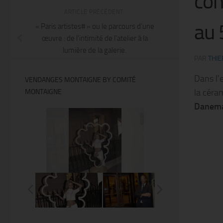
con
ARTICLE PRÉCÉDENT
au 
« Paris artistes# » ou le parcours d’une
œuvre : de l’intimité de l’atelier à la
lumière de la galerie.
PAR
THIE
Dans l’
VENDANGES MONTAIGNE BY COMITÉ
la céra
MONTAIGNE
Danemar
@Thierry Ker