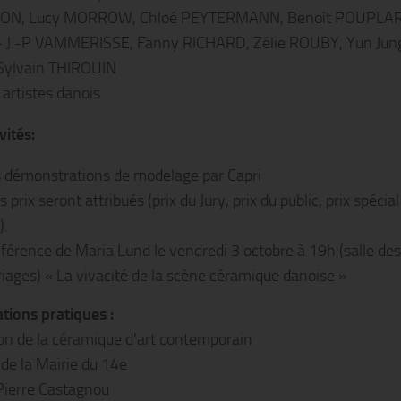
ON, Lucy MORROW, Chloé PEYTERMANN, Benoît POUPLA
 J.-P VAMMERISSE, Fanny RICHARD, Zélie ROUBY, Yun Jun
Sylvain THIROUIN
 artistes danois
vités:
 démonstrations de modelage par Capri
s prix seront attribués (prix du Jury, prix du public, prix spécial
).
férence de Maria Lund le vendredi 3 octobre à 19h (salle des
iages) « La vivacité de la scène céramique danoise »
tions pratiques :
on de la céramique d’art contemporain
de la Mairie du 14e
Pierre Castagnou