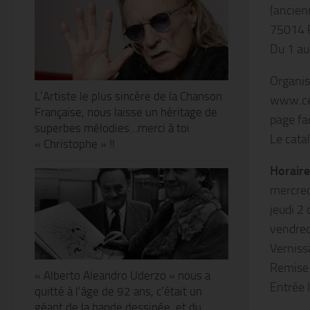
(ancien
75014 
Du 1 au
Organis
L’Artiste le plus sincère de la Chanson
www.ce
Française, nous laisse un héritage de
page fa
superbes mélodies…merci à toi
Le catal
« Christophe » !!
Horaire
mercred
jeudi 2
vendred
Verniss
Remise 
« Alberto Aleandro Uderzo » nous a
Entrée l
quitté à l’âge de 92 ans, c’était un
géant de la bande dessinée, et du