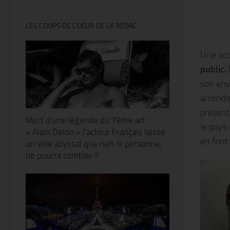
LES COUPS DE COEUR DE LA RÉDAC’
Une occ
public.
son env
arrondi
présent
Mort d’une légende du 7ème art :
le pays 
« Alain Delon » l’acteur Français laisse
en font
un vide abyssal que rien ni personne,
ne pourra combler !!