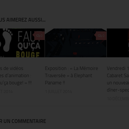
S AIMEREZ AUSSI...
0
0
s de vidéos
Exposition : « La Mémoire
Vendredi 
es d’animation :
Traversée » à Elephant
Cabaret S
u’ça bouge! » !!!
Paname !!
un nouveau
dîner-spec
ET 2014
1 JUILLET 2014
10 DÉCEMB
ER UN COMMENTAIRE