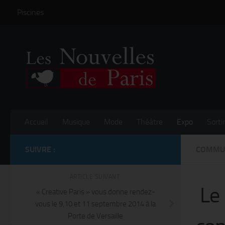
Piscines
Skip to content
Accueil
Musique
Mode
Théâtre
Expo
Sortir
SUIVRE :
COMMU
ARTICLE SUIVANT
Le 
« Creative Paris » vous donne rendez-
vous le 9,10 et 11 septembre 2014 à la
Porte de Versaille