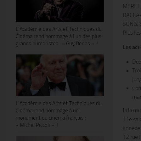
MERILL
RACCA-
SONG, 
L’Académie des Arts et Techniques du
Plus les
Cinéma rend hommage à l’un des plus
grands humoristes : « Guy Bedos » !!
Les acti
Des
Troi
jury
Con
mar
L’Académie des Arts et Techniques du
Informa
Cinéma rend hommage à un
monument du cinéma français :
11e sal
« Michel Piccoli » !!
annexe 
12 rue 