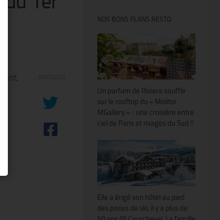
 du 1er
NOS BONS PLANS RESTO
ment,
PARTAGER
Un parfum de Riviera souffle
sur le rooftop du « Molitor
MGallery » : une croisière entre
ciel de Paris et rivages du Sud !!
Elle a érigé son hôtel au pied
des pistes de ski, il y a plus de
50 ans @ Courchevel. La famille