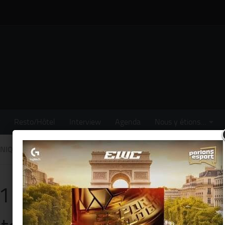
Resto/Hôtel
Interview
Agenda
Nous y étions…
NIQUÉS
/
EXPO
11e salon de la céramique 