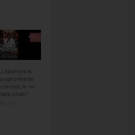
0
12 décembre le
auvage présente
 concept, le 1er
tacle urbain !
RE 2014