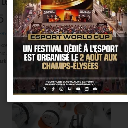
temporain s’expose à Paris
5 octobre 2014 !
RRY KER
·
8 SEPTEMBRE 2014
exceptionnelle
salle Art déco de la Mairie du 14è
arrondisse
mique d’art contemporain s’expose. Avec cette année le
k et sa créativité
comme invité.