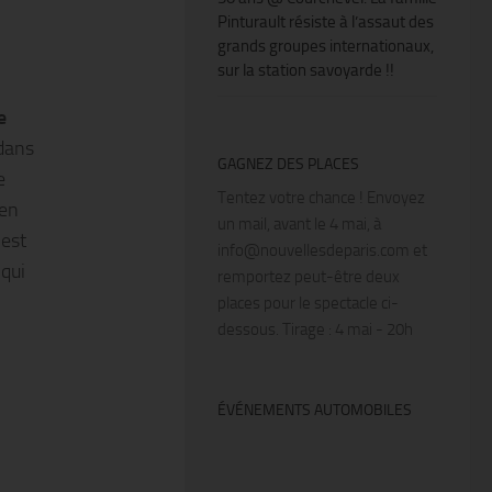
Pinturault résiste à l’assaut des
grands groupes internationaux,
sur la station savoyarde !!
e
 dans
GAGNEZ DES PLACES
e
Tentez votre chance ! Envoyez
en
un mail, avant le 4 mai, à
 est
info@nouvellesdeparis.com et
qui
remportez peut-être deux
places pour le spectacle ci-
dessous. Tirage : 4 mai - 20h
ÉVÉNEMENTS AUTOMOBILES