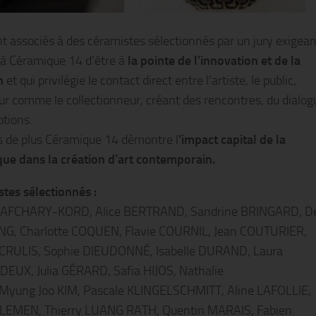
ont associés à des céramistes sélectionnés par un jury exigean
à Céramique 14 d’être à
la pointe de l’innovation et de la
n
et qui privilégie le contact direct entre l’artiste, le public,
ur comme le collectionneur, créant des rencontres, du dialog
tions.
s de plus Céramique 14 démontre l
‘impact capital de la
ue dans la création d’art contemporain.
stes sélectionnés :
 AFCHARY-KORD, Alice BERTRAND, Sandrine BRINGARD, D
NG, Charlotte COQUEN, Flavie COURNIL, Jean COUTURIER,
 CRULIS, Sophie DIEUDONNÉ, Isabelle DURAND, Laura
UX, Julia GÉRARD, Safia HIJOS, Nathalie
Myung Joo KIM, Pascale KLINGELSCHMITT, Aline LAFOLLIE,
 LEMEN, Thierry LUANG RATH, Quentin MARAIS, Fabien