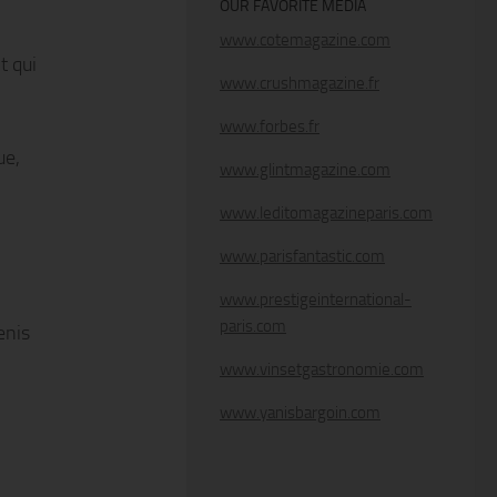
OUR FAVORITE MEDIA
www.cotemagazine.com
t qui
www.crushmagazine.fr
www.forbes.fr
ue,
www.glintmagazine.com
www.leditomagazineparis.com
www.parisfantastic.com
www.prestigeinternational-
paris.com
enis
www.vinsetgastronomie.com
www.yanisbargoin.com