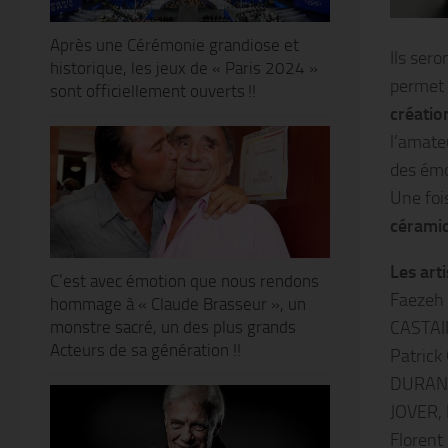
Après une Cérémonie grandiose et
Ils ser
historique, les jeux de « Paris 2024 »
permet 
sont officiellement ouverts !!
créatio
l’amate
des émo
Une foi
céramiq
Les arti
C’est avec émotion que nous rendons
Faezeh
hommage à « Claude Brasseur », un
CASTAI
monstre sacré, un des plus grands
Acteurs de sa génération !!
Patrick
DURANDE
JOVER, 
Florent