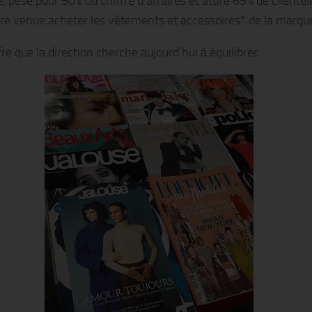
, pèse pour 50% du chiffre d’affaires et attire 65% de clientèl
re venue acheter les vêtements et accessoires* de la marqu
re que la direction cherche aujourd’hui à équilibrer.