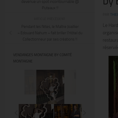
by 
devenue un spot incontournable @
Puteaux !!
PAR
THIE
ARTICLE PRÉCÉDENT
Le Hard
Pendant les fêtes, le Maître Joaillier
organis
« Edouard Nahum » fait briller l’Hôtel du
Collectionneur par ses créations !!
restaur
réservé
VENDANGES MONTAIGNE BY COMITÉ
MONTAIGNE
@Thierry Ker