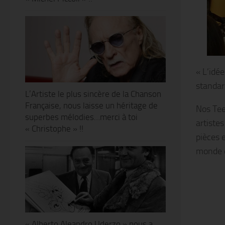
« L’idé
standar
L’Artiste le plus sincère de la Chanson
Française, nous laisse un héritage de
Nos Tee-
superbes mélodies…merci à toi
artiste
« Christophe » !!
pièces e
monde e
« Alberto Aleandro Uderzo » nous a