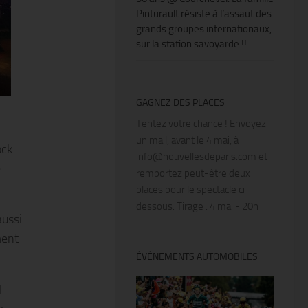
Pinturault résiste à l’assaut des
grands groupes internationaux,
sur la station savoyarde !!
GAGNEZ DES PLACES
Tentez votre chance ! Envoyez
un mail, avant le 4 mai, à
ock
info@nouvellesdeparis.com et
e
remportez peut-être deux
places pour le spectacle ci-
dessous. Tirage : 4 mai - 20h
aussi
ment
ÉVÉNEMENTS AUTOMOBILES
l