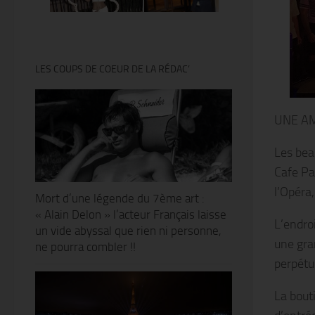
LES COUPS DE COEUR DE LA RÉDAC’
UNE A
Les bea
Cafe Pa
l’Opéra
Mort d’une légende du 7ème art :
« Alain Delon » l’acteur Français laisse
L’endro
un vide abyssal que rien ni personne,
une gra
ne pourra combler !!
perpétu
La bout