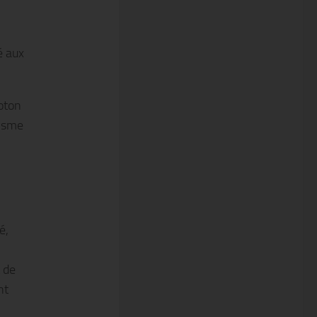
é aux
coton
lisme
é,
 de
nt