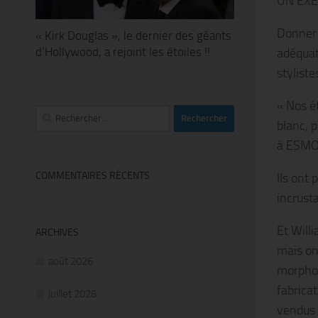
UN EXE
Donner 
« Kirk Douglas », le dernier des géants
d’Hollywood, a rejoint les étoiles !!
adéquat
stylist
« Nos é
Rechercher :
blanc, 
à ESMO
COMMENTAIRES RÉCENTS
Ils ont 
incrusta
Et Willi
ARCHIVES
mais on
août 2026
morphol
fabrica
juillet 2026
vendus 