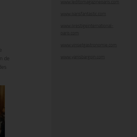
www.leditomagazineparis.com
www.parisfantastic.com
www.prestigeinternational-
paris.com
www.vinsetgastronomie.com
e
www.yanisbargoin.com
in de
des