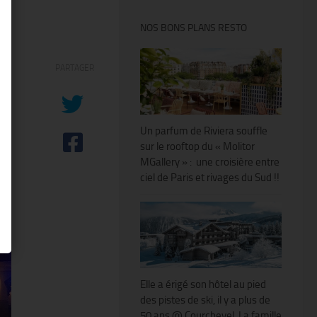
NOS BONS PLANS RESTO
t
PARTAGER
du
Un parfum de Riviera souffle
sur le rooftop du « Molitor
MGallery » : une croisière entre
ciel de Paris et rivages du Sud !!
Elle a érigé son hôtel au pied
des pistes de ski, il y a plus de
50 ans @ Courchevel. La famille