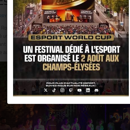
Esmod @ Hard Rock Cafe !!
RRY KER
· PUBLIÉ
29 DÉCEMBRE 2017
· MIS À JOUR
19 JANVIER 2018
 Rock Cafe Paris et la prestigieuse école de mode ESMOD on
é un défilé de mode le jeudi 14 décembre 2017, sur la scène 
ant situé sur les Grands Boulevards qui est habituellement
e aux concerts de musique live.