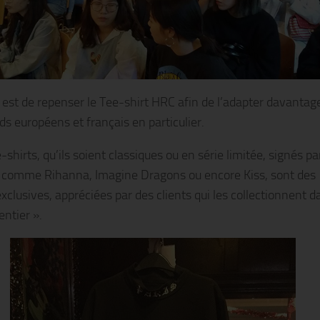
e est de repenser le Tee-shirt HRC afin de l’adapter davantag
ds européens et français en particulier.
shirts, qu’ils soient classiques ou en série limitée, signés pa
s comme Rihanna, Imagine Dragons ou encore Kiss, sont des
xclusives, appréciées par des clients qui les collectionnent d
ntier ».