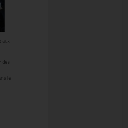
e aux
r des
ans le