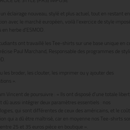
RCICE DE STYLE (PAS) IMPOSE
un éclairage nouveau, stylé et plus actuel, tout en restant en
ion avec le marché européen, voilà l’exercice de style impos
es en herbe d’ESMOD.
tudiants ont travaillé les Tee-shirts sur une base unique en 
précise Paul Marchand, Responsable des programmes de sty
D.
pu les broder, les clouter, les imprimer ou y ajouter des
tions ».
am Vincent de poursuivre : « Ils ont disposé d’une totale libert
t dû aussi intégrer deux paramètres essentiels : nos
ogies, qui sont différentes de ceux des américains, et le coût
tion qui a dû être maîtrisé, car en moyenne nos Tee-shirts so
entre 25 et 35 euros pièce en boutique ».