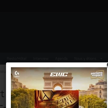
Resto/Hôtel
Interview
Agenda
Nous y étions…
MUSIQUE
/
NOUS Y ÉTIONS...
/
SORTIR
rt de revisiter le Tee-shirt c