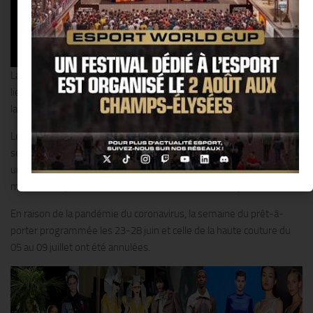
La prochaine
Paris Fashion Week
dédiée à la mode masculine aura
lieu en ligne du 09 au 13 juillet, a annoncé mercredi la Fédération de
la haute couture et de la mode.
Les collections du prêt-à porter homme printemps-été 2021
seront présentées « sous la forme d’un film ou d’une vidéo » sur
une plateforme dédiée et « le principe du calendrier officiel est
maintenu », précise la Fédération dans un communiqué.
En raison de la pandémie du coronavirus, la semaine du prêt-à-
porter programmée les 23-28 juin et celle de la haute couture du
05 au 09 juillet ont été annulées.