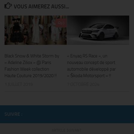
VOUS AIMEREZ AUSSI...
0
Black Snow & White Storm by
« Enyaq RS Race », un
« Adeline Ziliox » @ Paris
nouveau concept de sport
Fashion Week collection
automobile développé par
Haute Couture 2019/2020 !!
« Škoda Motorsport » !!
1 JUILLET 2019
7 OCTOBRE 2024
SUIVRE :
ARTICLE SUIVANT