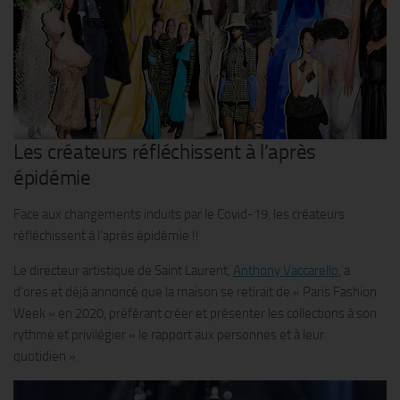
Les créateurs réfléchissent à l’après
épidémie
Face aux changements induits par le Covid-19, les créateurs
réfléchissent à l’après épidémie !!
Le directeur artistique de Saint Laurent,
Anthony Vaccarello
, a
d’ores et déjà annoncé que la maison se retirait de « Paris Fashion
Week » en 2020, préférant créer et présenter les collections à son
rythme et privilégier « le rapport aux personnes et à leur
quotidien ».