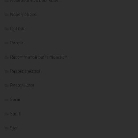
Nous avons vu pour vous…
Nous y étions…
Optique
People
Recommandé par la rédaction
Restez chez soi
Resto/Hôtel
Sortir
Sport
Star