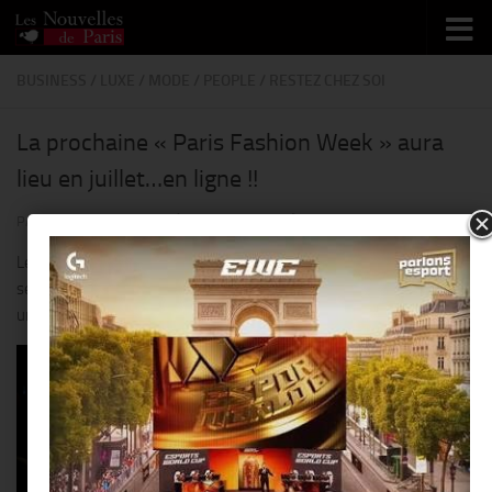
Skip to content
BUSINESS
/
LUXE
/
MODE
/
PEOPLE
/
RESTEZ CHEZ SOI
La prochaine « Paris Fashion Week » aura
lieu en juillet…en ligne !!
PAR
THIERRY KER
· PUBLIÉ
7 MAI 2020
· MIS À JOUR
19 MAI 2020
Les collections du prêt-à-porter homme printemps-été 2021
seront présentées « sous la forme d’un film ou d’une vidéo », sur
une plateforme dédiée.