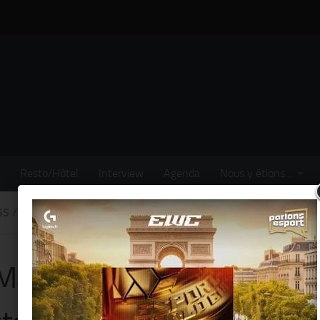
Resto/Hôtel
Interview
Agenda
Nous y étions…
SS
/
MODE
/
NOUS AVONS VU POUR VOUS...
/
PEOPLE
/
SORTIR
Maison Lafont & Louis-Mar