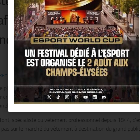
telbajac présentent la colle
afont 1844 » en avant-pre
diale @ cœur du quartier 
RRY KER
· PUBLIÉ
28 JANVIER 2019
· MIS À JOUR
5 FÉVRIER 2019
e plus ancien fabricant français de vêtements de travail et u
r croisent leurs univers, cela donne une collection à l’élégan
nnelle d’une quinzaine de modèles.
font, spécialiste du vêtement professionnel depuis 1844, c’e
 pas sur le marché du vêtement à destination du grand public