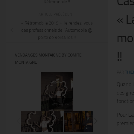
Cas
Rétromobile !!
« L
ARTICLE PRÉCÉDENT
« Rétromobile 2019 » : le rendez-vous
des professionnels de l’Automobile @
mon
porte de Versailles !!
!!
VENDANGES MONTAIGNE BY COMITÉ
MONTAIGNE
PAR
THIE
Quand l
designe
fonctio
@Thierry Ker
Pour La
premier