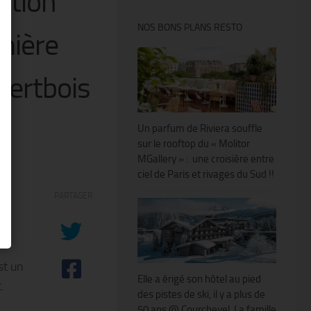
ction
NOS BONS PLANS RESTO
mière
Vertbois
Un parfum de Riviera souffle
sur le rooftop du « Molitor
MGallery » : une croisière entre
ciel de Paris et rivages du Sud !!
n
PARTAGER
ce
st un
Elle a érigé son hôtel au pied
.
des pistes de ski, il y a plus de
50 ans @ Courchevel. La famille