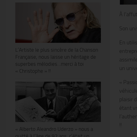
À l’affu
Son univ
En util
L’Artiste le plus sincère de la Chanson
entrepr
Française, nous laisse un héritage de
assimil
superbes mélodies…merci à toi
un unive
« Christophe » !!
« Passi
véhicul
plaisir 
étant v
l’authe
!!
« Alberto Aleandro Uderzo » nous a
quitté à l’âge de 92 ans, c’était un