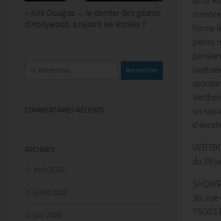
de la R
« Kirk Douglas », le dernier des géants
nombreu
d’Hollywood, a rejoint les étoiles !!
forme le
pleine m
parisien
Rechercher :
baptisé
spontan
Vertboi
un savo
COMMENTAIRES RÉCENTS
d’excel
VERTBO
ARCHIVES
du 28 j
août 2026
SHOWR
juillet 2026
30, rue
75003 
juin 2026