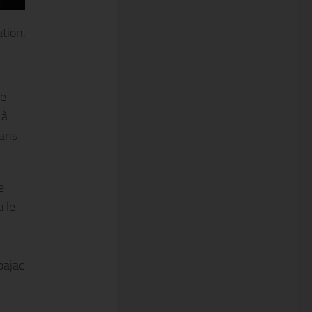
ation.
te
 à
dans
e
 le
bajac