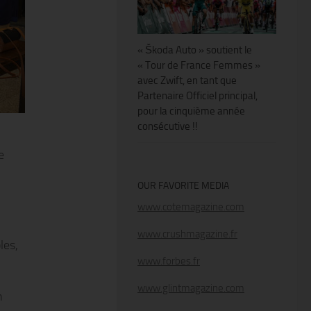
« Škoda Auto » soutient le
« Tour de France Femmes »
avec Zwift, en tant que
Partenaire Officiel principal,
pour la cinquième année
consécutive !!
e
OUR FAVORITE MEDIA
www.cotemagazine.com
www.crushmagazine.fr
les,
www.forbes.fr
www.glintmagazine.com
n