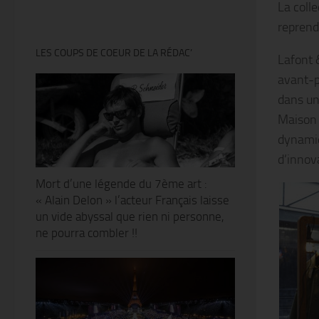
La coll
reprend
LES COUPS DE COEUR DE LA RÉDAC’
Lafont 
avant-p
dans un 
Maison e
dynamiq
d’innov
Mort d’une légende du 7ème art :
« Alain Delon » l’acteur Français laisse
un vide abyssal que rien ni personne,
ne pourra combler !!