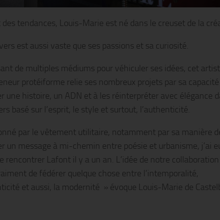
t des tendances, Louis-Marie est né dans le creuset de la cré
ers est aussi vaste que ses passions et sa curiosité.
isant de multiples médiums pour véhiculer ses idées, cet artis
eneur protéiforme relie ses nombreux projets par sa capacité
er une histoire, un ADN et à les réinterpréter avec élégance 
rs basé sur l’esprit, le style et surtout, l’authenticité.
onné par le vêtement utilitaire, notamment par sa manière d
er un message à mi-chemin entre poésie et urbanisme, j’ai eu
de rencontrer Lafont il y a un an. L’idée de notre collaboration
raiment de fédérer quelque chose entre l’intemporalité,
nticité et aussi, la modernité » évoque Louis-Marie de Castel