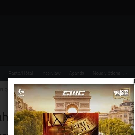
Resto/Hôtel
Interview
Agenda
Nous y étions…
NIQUÉS
/
MUSIQUE
ahim Maalouf vous invite à