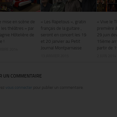
e mise en scène de
« Les Rapetous », gratin
« Vive le T
« les théâtres » par
français de la guitare ,
première à
agnie Hôtelière de
seront en concert les 19
29 juin de
e !
et 20 janvier au Petit
15ème arr
Journal Montparnasse
partir de 
MBRE 2014
13 JANVIER 2015
2 JUIN 2014
ER UN COMMENTAIRE
vez
vous connecter
pour publier un commentaire.