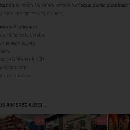
itation
au salon Musicora remise à
chaque participant inscri
 limite des places disponibles)
tions Pratiques :
e Halle de la Villette
nue Jean Jaurès
Paris
nche 8 février à 15h
sicora.com
musicora.com.
S AIMEREZ AUSSI...
0
0