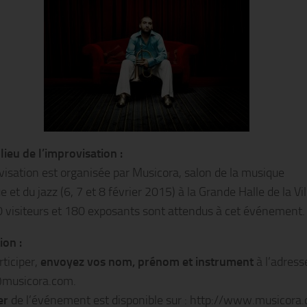
lieu de l’improvisation :
visation est organisée par Musicora, salon de la musique
e et du jazz (6, 7 et 8 février 2015) à la Grande Halle de la Vil
0 visiteurs et 180 exposants sont attendus à cet événement.
ion :
rticiper,
envoyez vos nom, prénom et instrument
à l’adresse
musicora.com.
er
de l’événement est disponible sur : http://www.musicora