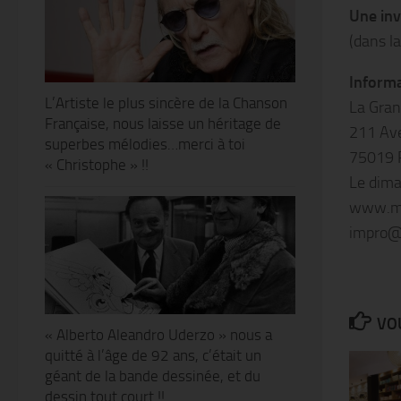
Une inv
(dans la
Informa
L’Artiste le plus sincère de la Chanson
La Grand
Française, nous laisse un héritage de
211 Ave
superbes mélodies…merci à toi
75019 
« Christophe » !!
Le dima
www.mu
impro@
VOU
« Alberto Aleandro Uderzo » nous a
quitté à l’âge de 92 ans, c’était un
géant de la bande dessinée, et du
dessin tout court !!