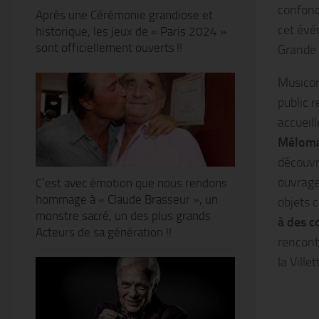
confond
Après une Cérémonie grandiose et
cet évé
historique, les jeux de « Paris 2024 »
sont officiellement ouverts !!
Grande H
Musicor
public 
accueil
Méloman
découvr
ouvrage
C’est avec émotion que nous rendons
hommage à « Claude Brasseur », un
objets 
monstre sacré, un des plus grands
à des c
Acteurs de sa génération !!
rencont
la Vill