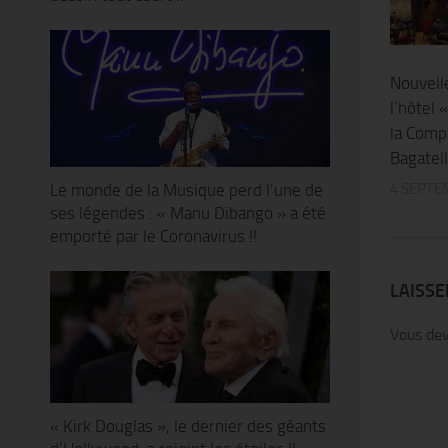
Nouvell
l’hôtel 
la Comp
Bagatell
4 SEPTE
Le monde de la Musique perd l’une de
ses légendes : « Manu Dibango » a été
emporté par le Coronavirus !!
LAISS
Vous de
« Kirk Douglas », le dernier des géants