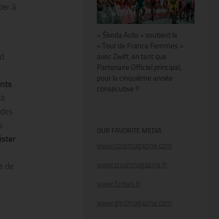
per à
« Škoda Auto » soutient le
« Tour de France Femmes »
nd
avec Zwift, en tant que
Partenaire Officiel principal,
pour la cinquième année
ants
.
consécutive !!
 à
 des
s
OUR FAVORITE MEDIA
ister
www.cotemagazine.com
www.crushmagazine.fr
e de
www.forbes.fr
www.glintmagazine.com