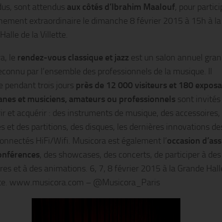
us, sont attendus
aux côtés d’Ibrahim Maalouf
, pour partici
nement extraordinaire le dimanche 8 février 2015 à 15h à la
alle de la Villette.
a, le
rendez-vous classique et jazz
est un salon annuel gra
reconnu par l’ensemble des professionnels de la musique. Il
le pendant trois jours
près de 12 000 visiteurs et 180 expos
es et musiciens, amateurs ou professionnels
sont invités
ir et acquérir : des instruments de musique, des accessoires,
s et des partitions, des disques, les dernières innovations de
connectés HiFi/Wifi. Musicora est également l’
occasion d’ass
onférences
, des showcases, des concerts, de participer à des
res et à des animations. 6, 7, 8 février 2015 à la Grande Hall
ette. www.musicora.com – @Musicora_Paris