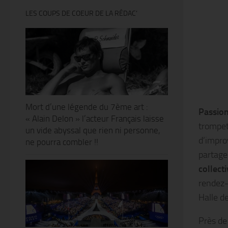
LES COUPS DE COEUR DE LA RÉDAC’
Mort d’une légende du 7ème art :
Passion
« Alain Delon » l’acteur Français laisse
trompet
un vide abyssal que rien ni personne,
d’impro
ne pourra combler !!
partage
collect
rendez-
Halle de
Près de