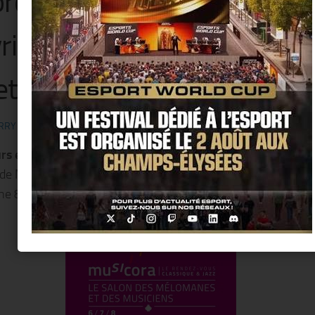
rovisation géante, le dima
rier 2015 à la Grande Halle
ette.
RRY KER
·
14 NOVEMBRE 2014
s et professionnels à vos instruments!
Ibrahim Maalouf,
 de Musicora 2015, vous invite à une
« Improvisation géante
e 8 Février à 15h sous le péristyle de la Grande Halle de la