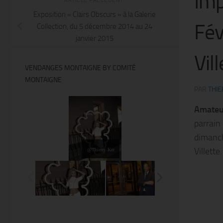
Imp
Exposition « Clairs Obscurs » à la Galerie
Fév
Collection, du 5 décembre 2014 au 24
janvier 2015
Vill
VENDANGES MONTAIGNE BY COMITÉ
MONTAIGNE
PAR
THIE
Amateur
parrain
dimanch
Villette.
@Thierry Ker