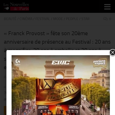
Skip to content
BEAUTÉ
/
CINÉMA
/
FESTIVAL
/
MODE
/
PEOPLE
/
STAR
0
« Franck Provost » fête son 20ème
anniversaire de présence au Festival : 20 ans
à magnifier, 20 ans à embellir et 20 ans à
sublimer les actrices venues du monde
entier @ Cannes !
PAR
THIERRY KER
· PUBLIÉ
23 MAI 2017
· MIS À JOUR
3 AVRIL 2018
« Franck Provost » est à Cannes depuis le 17 mai pour célébrer la
70ème édition du Festival International du Film et son 20ème
anniversaire de présence aux côtés des Stars et des Festivaliers !!