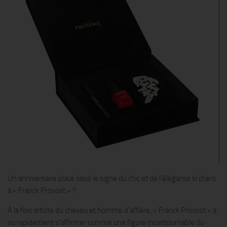
Un anniversaire placé sous le signe du chic et de l’élégance si chers
à « Franck Provost » !!
À la fois artiste du cheveu et homme d’affaire, « Franck Provost » a
su rapidement s’affirmer comme une figure incontournable du