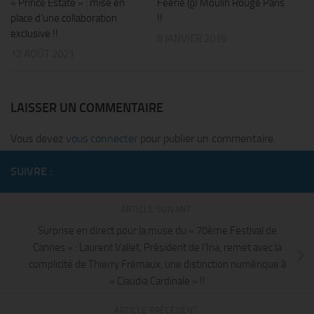
« Prince Estate » : mise en
Féerie @ Moulin Rouge Paris
place d’une collaboration
!!
exclusive !!
8 JANVIER 2019
12 AOÛT 2021
LAISSER UN COMMENTAIRE
Vous devez
vous connecter
pour publier un commentaire.
SUIVRE :
ARTICLE SUIVANT
Surprise en direct pour la muse du « 70ème Festival de
Cannes » : Laurent Vallet, Président de l’Ina, remet avec la
complicité de Thierry Frémaux, une distinction numérique à
« Claudia Cardinale » !!
ARTICLE PRÉCÉDENT