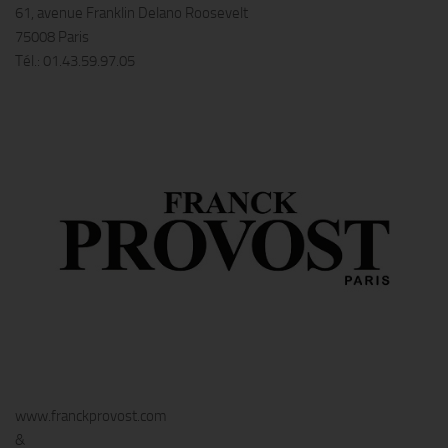
61, avenue Franklin Delano Roosevelt
75008 Paris
Tél.: 01.43.59.97.05
www.franckprovost.com
&