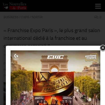
Skip to content
BUSINESS
/
EXPO
/
SORTIR
0
« Franchise Expo Paris », le plus grand salon
international dédié à la franchise et au
commerce organisé !!
PAR
THIERRY KER
· PUBLIÉ
19 MARS 2017
· MIS À JOUR
20 MARS 2017
Pour cette 36ème édition, « Franchise Expo Paris » reste le
rendez-vous incontournable qui permet à tous de réaliser son
projet de création d’entreprise…en franchise.