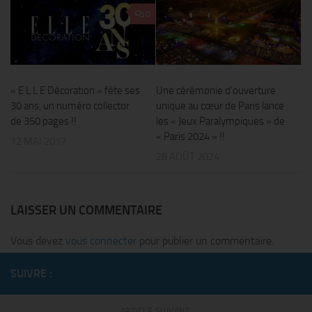
0
« E L L E Décoration » fête ses
Une cérémonie d’ouverture
30 ans, un numéro collector
unique au cœur de Paris lance
de 350 pages !!
les « Jeux Paralympiques » de
« Paris 2024 » !!
12 MAI 2017
28 AOÛT 2024
LAISSER UN COMMENTAIRE
Vous devez
vous connecter
pour publier un commentaire.
SUIVRE :
ARTICLE SUIVANT