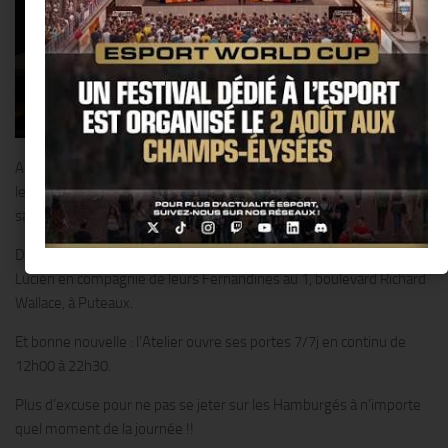
Après un atelier du Hamburgé qui règne sur le parvis de la Défense,
les Putéoliens peuvent se ruer sur une deuxième adresse pour
satisfaire toutes leurs envies.
Depuis le 14 mars, retrouvez Alphonse, Bartholomé, Victor &
Lucien en compagnie de leurs Fernandines au 1, boulevard Richard
Wallace, à Puteaux.
Et bonne nouvelle : l’Atelier ouvre ses portes 7/7j en continu de
12h00 à 22h30.
Plus d’excuse pour ne pas se jeter sur les Hamburgés à n’importe
quel moment de la journée !!