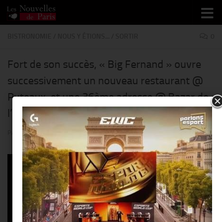
Skip to content
BISTRONOMIE
/
NOUS Y ÉTIONS...
/
SORTIR
0
Fort de son succès, « Big Fernand » ouvre
successivement un nouveau restaurant @
Puteaux, et une 36ème adresse @ Bazar de
l’Hôtel de Ville !!
PAR
THIERRY KER
· PUBLIÉ
13 AOÛT 2017
· MIS À JOUR
14 AOÛT 2017