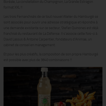
Boréale, La constellation du Champignon, La Grande Estragon
format XXL !!
Les trois Fernanchisés de ce tout nouvel Atelier du Hamburgé se
sont associés pour ouvrir une adresse stratégique et répondre à
une demande existante sur ce secteur, Stefan Quinones est déjà
franchisé du restaurant de La Défense. Il s’associe cette fois-ci à
David Lassus & Antoine Carpentier, fondateurs d’Animae, un
cabinet de conseil en management.
Et pour les plus créatifs, la composition de son propre Hamburgé
est possible avec plus de 3840 combinaisons !!