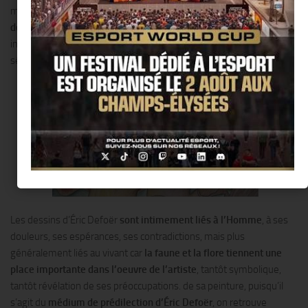
mais un
journal d’observation
, à la fois intérieur et extérieur.
Le
dessin devient ainsi pour lui un lieu de réaction et d’émotion,
plus
instantané que la peinture, mais tout aussi fort au plan plastique et
sémantique.
Les dessins d’Éric Defoër
sont intimement liés à l’Homme
, à ses
douleurs, ses espérances, ses contradictions, mais plus
généralement liés au vivant car
la faune et la flore tiennent une
place importante dans l’oeuvre de l’artiste
, tantôt symbolique,
tantôt révélation de ses préoccupations. de sa peinture, puisqu’il
s’agit du
médium de prédilection d’Éric Defoër
, on retrouve