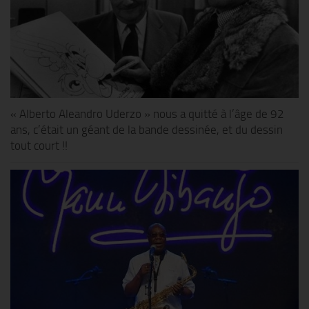
« Alberto Aleandro Uderzo » nous a quitté à l’âge de 92
ans, c’était un géant de la bande dessinée, et du dessin
tout court !!