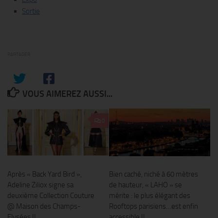
Sortie
PARTAGER
VOUS AIMEREZ AUSSI...
0
Après « Back Yard Bird »,
Bien caché, niché à 60 mètres
Adeline Ziliox signe sa
de hauteur, « LAHO » se
deuxième Collection Couture
mérite : le plus élégant des
@ Maison des Champs-
Rooftops parisiens…est enfin
Elysées !!
accessible !!