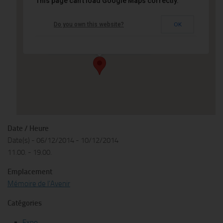
This page can't load Google Maps correctly.
Mémoire de l’Avenir
Do you own this website?
OK
45/47 rue ramponeau - 75020 Paris
Événements
Date / Heure
Date(s) - 06/12/2014 - 10/12/2014
11.00. - 19.00.
Emplacement
Mémoire de l’Avenir
Catégories
Expo