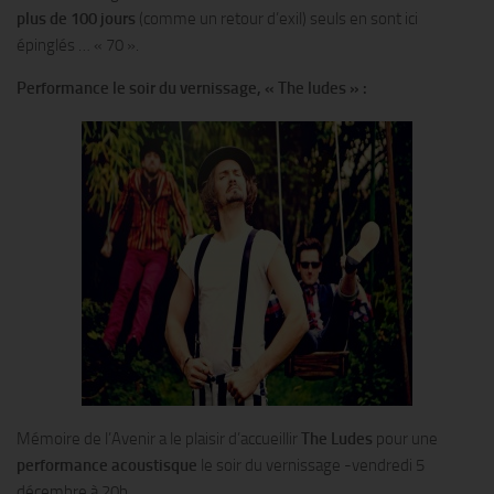
plus de 100 jours
(comme un retour d’exil) seuls en sont ici
épinglés … « 70 ».
Performance le soir du vernissage, « The ludes » :
Mémoire de l’Avenir a le plaisir d’accueillir
The Ludes
pour une
performance acoustisque
le soir du vernissage -vendredi 5
décembre à 20h