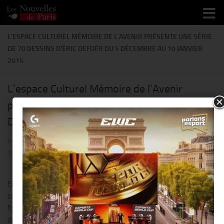
Skip to content
L’ESPACE CULTUREL MÉMOIRE DE L’AVENIR PRÉSENTE UNE SÉRIE
DE 70 DESSINS D’ÉRIC DEFOËR DU 5 DÉCEMBRE AU 10 JANVIER
2015
L’espace Culturel Mémoire de l’Avenir
présente une série de 70 dessins d’Éric
Defoër du 5 décembre au 10 janvier 2015
PAR
THIERRY KER
· PUBLIÉ
6 DÉCEMBRE 2014
· MIS À JOUR
1 DÉCEMBRE
2014
Eric Defoër présente du 5 décembre au 10 janvier 2015 à l’espace
culturel Mémoire de l’Avenir, une série de
70 dessins
. Ce projet
figure
une nouvelle expérimentation
pour l’artiste, plus de rapidité
dans l’exécution, qui lui a permis de tenir un journal, non pas intime,