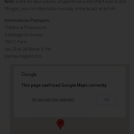
Note:
Entre les deux pièces, un apéritif vous est offert avec le duo
Morgan, pour un intermède musicale, entre le Jazz et le Folk.
Informations Pratiques:
Théâtre le Proscenium
2 passage du bureau
75011 Paris
Les 25 et 26 février à 19h
planteunregard.com
This page can't load Google Maps correctly.
Théâtre Le Proscenium
Do you own this website?
OK
2 passage du bureau - 75011 Paris
Événements