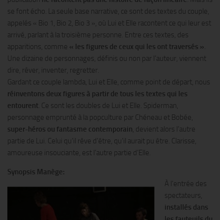
se font écho. La seule base narrative, ce sont des textes du couple,
appelés « Bio 1, Bio 2, Bio 3 », où Lui et Elle racontent ce qui leur est
arrivé, parlant à la troisième personne. Entre ces textes, des
apparitions, comme
« les figures de ceux qui les ont traversés »
.
Une dizaine de personnages, définis ou non par l’auteur, viennent
dire, rêver, inventer, regretter.
Gardant ce couple lambda, Lui et Elle, comme point de départ, nous
réinventons deux figures à partir de tous les textes qui les
entourent
. Ce sont les doubles de Lui et Elle. Spiderman,
personnage emprunté à la popculture par Chéneau et Bobée,
super-héros ou fantasme contemporain
, devient alors l’autre
partie de Lui. Celui qu’il rêve d’être, qu’il aurait pu être. Clarisse,
amoureuse insouciante, est l’autre partie d’Elle.
Synopsis Manège:
À l’entrée des
spectateurs,
installés dans
les fauteuils du