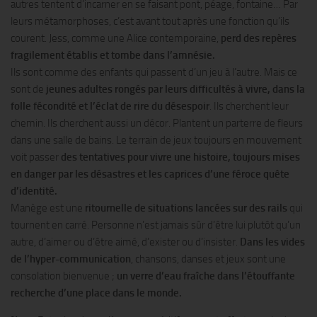
autres tentent d’incarner en se faisant pont, péage, fontaine… Par
leurs métamorphoses, c’est avant tout après une fonction qu’ils
courent. Jess, comme une Alice contemporaine,
perd des repères
fragilement établis et tombe dans l’amnésie.
Ils sont comme des enfants qui passent d’un jeu à l’autre. Mais ce
sont de
jeunes adultes rongés par leurs difficultés à vivre, dans la
folle fécondité et l’éclat de rire du désespoir
. Ils cherchent leur
chemin. Ils cherchent aussi un décor. Plantent un parterre de fleurs
dans une salle de bains. Le terrain de jeux toujours en mouvement
voit passer
des tentatives pour vivre une histoire, toujours mises
en danger par les désastres et les caprices d’une féroce quête
d’identité.
Manège est une
ritournelle de situations lancées sur des rails
qui
tournent en carré. Personne n’est jamais sûr d’être lui plutôt qu’un
autre, d’aimer ou d’être aimé, d’exister ou d’insister.
Dans les vides
de l’hyper-communication
, chansons, danses et jeux sont une
consolation bienvenue ;
un verre d’eau fraîche dans l’étouffante
recherche d’une place dans le monde.