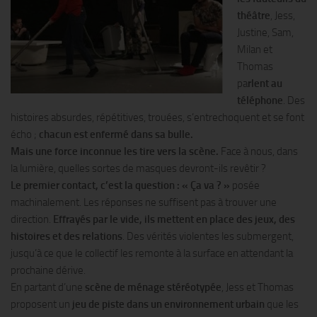
théâtre
, Jess,
Justine, Sam,
Milan et
Thomas
pa
rlent au
téléphone
. Des
histoires absurdes, répétitives, trouées, s’entrechoquent et se font
écho ;
chacun est enfermé dans sa bulle.
Mais une force inconnue les tire vers la scène.
Face à nous, dans
la lumière, quelles sortes de masques devront-ils revêtir ?
Le premier contact, c’est la question : « Ça va ? »
posée
machinalement. Les réponses ne suffisent pas à trouver une
direction.
Effrayés par le vide, ils mettent en place des jeux, des
histoires et des relations
. Des vérités violentes les submergent,
jusqu’à ce que le collectif les remonte à la surface en attendant la
prochaine dérive.
En partant d’une
scène de ménage stéréotypée
, Jess et Thomas
proposent un
jeu de piste dans un environnement urbain
que les