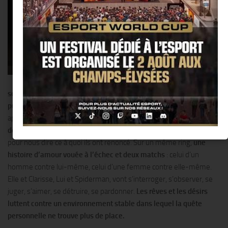
qui a « réussi
sa vie ».
Ils
sont jeunes,
beaux,
dynamiques et
occidentaux.
Ne
pouvant plus
se regarder l’un l’autre, ils s’exposent à nous comme une
publicité.
Ils racontent leur histoire comme si elle ne leur
appartenait plus. Ils
laissent surgir les souvenirs et les tigres
domestiques de leur enfance
. Une part d’eux mêmes s’échappe
pour nous dire ce à quoi ils ont renoncé. Sur un même ring,
une
histoire d’amour vouée à l’échec et deux matchs
: celui d’un
homme contre lui-même, celui d’une femme contre elle-même.
Elle et Clarisse, Lui et Spiderman, vont s’interroger, s’observer, se
juger, s’aimer, se détruire, se pardonner.
Les rêves et les désirs
luttent contre un environnement stable dans lequel la quête
personnelle ne trouve plus de place.