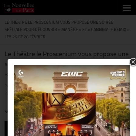
Skip to content
LE THÉÂTRE LE PROSCENIUM VOUS PROPOSE UNE SOIRÉE
SPÉCIALE POUR DÉCOUVRIR « MANÈGE » ET « CANNIBALE REMIX »,
LES 25 ET 26 FÉVRIER
Le Théâtre le Proscenium vous propose une
soirée spéciale pour découvrir « Manège » et
« Cannibale Remix », les 25 et 26 février
PAR
THIERRY KER
· PUBLIÉ
25 FÉVRIER 2015
· MIS À JOUR
21 FÉVRIER
2015
Synopsis Cannibale:
Lui et Elle
représentent le
couple lambda