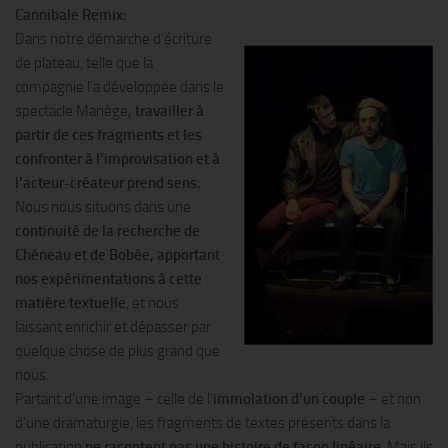
Cannibale Remix:
Dans notre démarche d’écriture
de plateau, telle que la
compagnie l’a développée dans le
spectacle Manège
, travailler à
partir de ces fragments et les
confronter à l’improvisation et à
l’acteur-créateur prend sens.
Nous nous situons dans une
continuité de la recherche de
Chéneau et de Bobée, apportant
nos expérimentations à cette
matière textuelle
, et nous
laissant enrichir et dépasser par
quelque chose de plus grand que
nous.
Partant d’une image – celle de l’
immolation d’un couple
– et non
d’une dramaturgie, les fragments de textes présents dans la
publication
ne racontent pas une histoire de façon linéaire
. Mais ils