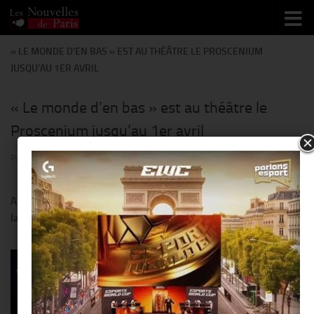
Skip to content
« LE MONDE D’EN BAS » EST AU THÉÂTRE LE PROSCENIUM
JUSQU’AU 1ER AVRIL
« Le monde d’en bas » est au théâtre le
Proscenium jusqu’au 1er avril
PAR
THIERRY KER
· PUBLIÉ
11 MARS 2015
· MIS À JOUR
11 MARS 2015
Approchez, Approchez! Passez la porte de notre monde obscur et
laissez vous guider
Chez nous c’est la bousculade
! A peine a t on posé un pied à
l’intérieur que cela devient
une tempête, un tourbillon de
paroles.