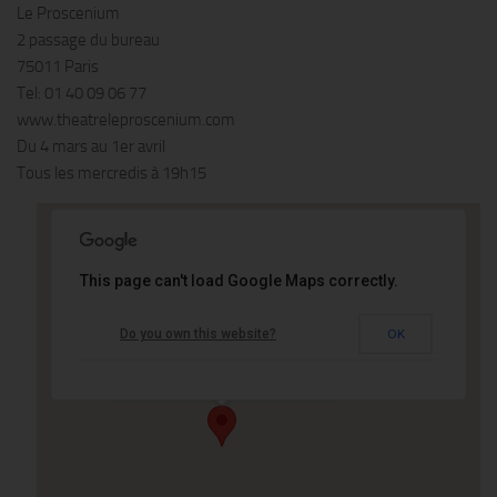
Le Proscenium
2 passage du bureau
75011 Paris
Tel: 01 40 09 06 77
www.theatreleproscenium.com
Du 4 mars au 1er avril
Tous les mercredis à 19h15
This page can't load Google Maps correctly.
Le Proscenium
Do you own this website?
OK
2 passage du bureau - 75011 Paris
Événements