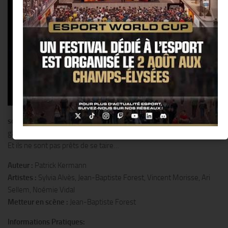
C’est
une bataille contre le
temps
; nous parcourons
toutes les étapes de la vie:
des bancs de l’école au
cimetière, du sexe à l’amour,
des regrets aux souvenirs.
5
comédiens pour vaincre la
mort et s’obstiner à rester
vivants.
49 personnages qui
sont prêts à toutes les folies
pour que l’on se souvienne d’eux et
gagner quelques minutes d’existence.
Et ils ne sont pas prêts de se taire…
Auteur :
Patrick Kermann
Artistes :
Sylvia Alvès, Jean-Baptiste Forest, Vincent Morisse, Ari
Sellem, Noémie Vidal
Metteur en scène :
Jean-Baptiste Forest
Informations Pratiques: