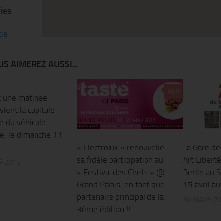
ies
tie
S AIMEREZ AUSSI...
0
0
 une matinée
vient la capitale
e du véhicule
e, le dimanche 11
« Electrolux » renouvelle
La Gare de
sa fidèle participation au
Art Liberte
R 2015
« Festival des Chefs » @
Berlin au S
Grand Palais, en tant que
15 avril au 
partenaire principal de la
30 MARS 2
3ème édition !!