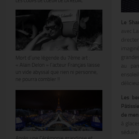
LES COUPS DE COEUR DE LA RÉDAC’
Le Sha
avec La
directe
imaginé
grandes
Mort d’une légende du 7ème art :
« Alain Delon » l’acteur Français laisse
au pam
un vide abyssal que rien ni personne,
ensolei
ne pourra combler !!
délicie
Les be
Pâtissi
de ment
à glace
séduire
Après une Cérémonie grandiose et