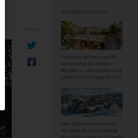
NOS BONS PLANS RESTO
PARTAGER
Un parfum de Riviera souffle
sur le rooftop du « Molitor
MGallery » : une croisière entre
ciel de Paris et rivages du Sud !!
Elle a érigé son hôtel au pied
des pistes de ski, il y a plus de
50 ans @ Courchevel. La famille