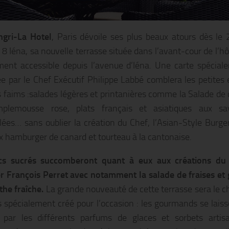
ngri-La Hotel
, Paris dévoile ses plus beaux atours dès le 
 8 Iéna, sa nouvelle terrasse située dans l’avant-cour de l’hô
ment accessible depuis l’avenue d’Iéna. Une carte spécial
e par le Chef Exécutif Philippe Labbé comblera les petites 
 faims :salades légères et printanières comme la Salade de 
plemousse rose, plats français et asiatiques aux sa
llées… sans oublier la création du Chef, l’Asian-Style Burge
ux hamburger de canard et tourteau à la cantonaise.
cs sucrés succomberont quant à eux aux créations du
er François Perret avec notamment la salade de fraises et 
he fraîche.
La grande nouveauté de cette terrasse sera le c
s spécialement créé pour l’occasion : les gourmands se lais
 par les différents parfums de glaces et sorbets artis