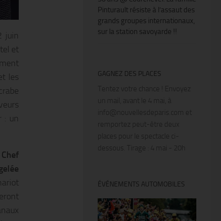
Pinturault résiste à l’assaut des
grands groupes internationaux,
sur la station savoyarde !!
2 juin
tel et
ement
GAGNEZ DES PLACES
et les
Tentez votre chance ! Envoyez
crabe
un mail, avant le 4 mai, à
veurs
info@nouvellesdeparis.com et
r : un
remportez peut-être deux
places pour le spectacle ci-
dessous. Tirage : 4 mai - 20h
 Chef
gelée
hariot
ÉVÉNEMENTS AUTOMOBILES
seront
anaux