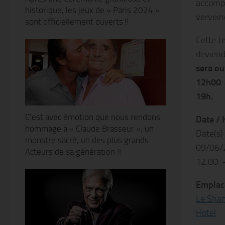
accomp
historique, les jeux de « Paris 2024 »
vervein
sont officiellement ouverts !!
Cette te
deviend
sera ou
12h00 
19h.
C’est avec émotion que nous rendons
Date / 
hommage à « Claude Brasseur », un
Date(s)
monstre sacré, un des plus grands
09/06/
Acteurs de sa génération !!
12.00. 
Emplac
Le Shan
Hotel