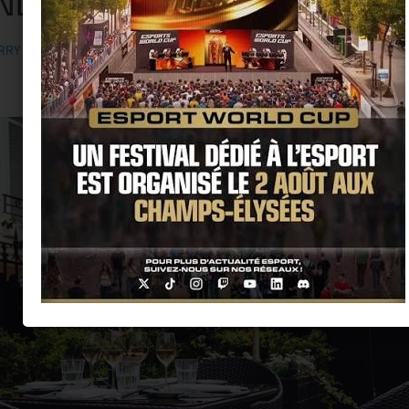
NDEZ-VOUS DU 16EME
RRY KER
· PUBLIÉ
9 JUIN 2014
· MIS À JOUR
27 MAI 2014