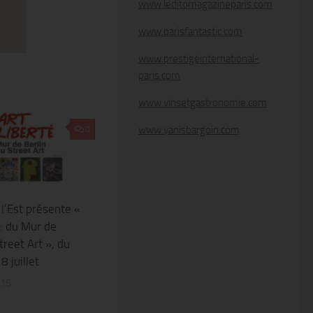
www.leditomagazineparis.com
www.parisfantastic.com
www.prestigeinternational-
paris.com
www.vinsetgastronomie.com
www.yanisbargoin.com
0
 l’Est présente «
́: du Mur de
treet Art », du
8 juillet
015