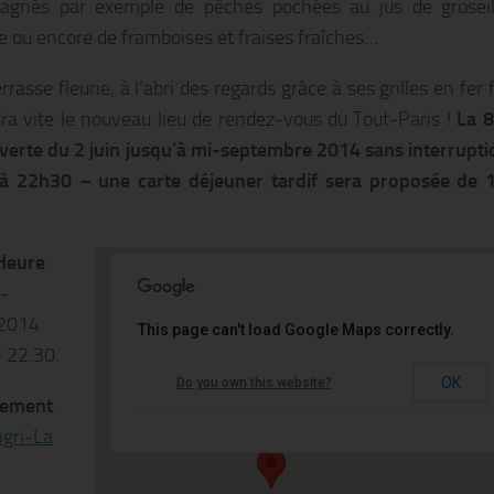
agnés par exemple de pêches pochées au jus de groseil
e ou encore de framboises et fraises fraîches…
rrasse fleurie, à l’abri des regards grâce à ses grilles en fer 
ra vite le nouveau lieu de rendez-vous du Tout-Paris !
La 8
verte du 2 juin jusqu’à mi-septembre 2014 sans interrupti
à 22h30 – une carte déjeuner tardif sera proposée de 
Heure
 -
2014
This page can't load Google Maps correctly.
Le Shangri-La Hotel
- 22.30.
OK
Do you own this website?
10 avenue Iena - PARIS
ement
Événements
gri-La