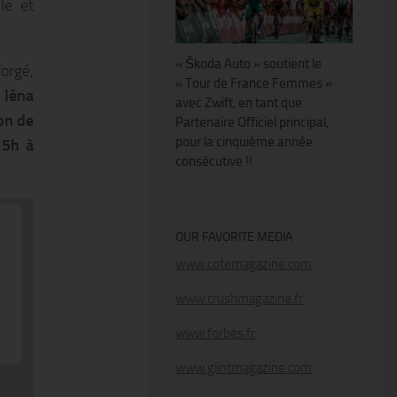
le et
« Škoda Auto » soutient le
forgé,
« Tour de France Femmes »
 Iéna
avec Zwift, en tant que
on de
Partenaire Officiel principal,
pour la cinquième année
15h à
consécutive !!
OUR FAVORITE MEDIA
www.cotemagazine.com
www.crushmagazine.fr
www.forbes.fr
www.glintmagazine.com