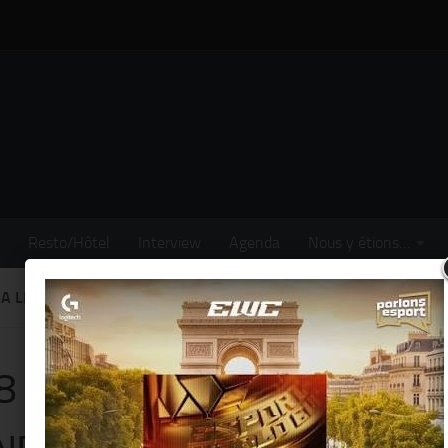
Resto/Hôtel
Interview
Agenda
Nous y étions…
ENA LE NOUVEAU LIEU DE RENDEZ-VOUS DU 16EME
8 IENA LE NOUVEAU LIEU 