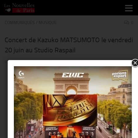
Skip to content
COMMUNIQUÉS
/
MUSIQUE
0
Concert de Kazuko MATSUMOTO le vendredi
20 juin au Studio Raspail
PAR
THIERRY KER
· PUBLIÉ
6 MAI 2014
· MIS À JOUR
7 MAI 2014