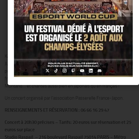
KAZUKO MATSUMOTO se produira en concert le VENDREDI 20
JUIN À 20H30 au studio Raspail pour la première fois en France. Au
programme, un florilège de grands classiques de la chanson
française tirés du répertoire d’Edith Piaf, Barbara, Jacques Brel, Yves
Montand… et chantés aussi bien en japonais qu’en français !
Un concert organisé par l’association Passerelle France-Japon.
RENSEIGNEMENTS ET RÉSERVATION : 06 66 16 29 47
Concert à 20h30 précises – Tarifs: 20 euros sur réservation et 25
euros sur place
Studio Raspail – 216 boulevard Raspail 75014 PARIS – Métro