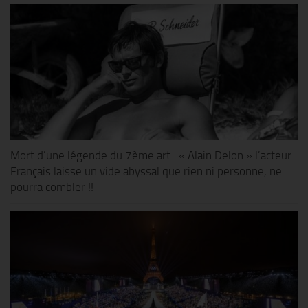
Mort d’une légende du 7ème art : « Alain Delon » l’acteur
Français laisse un vide abyssal que rien ni personne, ne
pourra combler !!