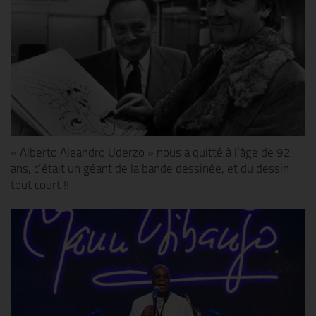
« Alberto Aleandro Uderzo » nous a quitté à l’âge de 92
ans, c’était un géant de la bande dessinée, et du dessin
tout court !!