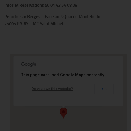
Infos et Réservations au 01 43 54 08 08
Péniche sur Berges – Face au 3 Quai de Montebello
75005 PARIS – M° Saint Michel
This page can't load Google Maps correctly.
La Nouvelle Seine - Péniche sur
Berges
Do you own this website?
OK
Face au 3 Quai de Montebello - PARIS
Événements