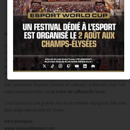
Huit dates exceptionnelles pour un spectacle unique !
Le clown provocateur Jango Edwards présente, accompagné de la
clown catalane Cristi Garbo quelques uns de ses meilleurs
numéros. En solo, en duo, mais toujours en parfaite harmonie,
enchaînant blagues,mime, magie, chansons ou comédie, Jango
Edwards fait rire le monde entier depuis plus de 40 ans.
Des spectacles toujours uniques et spéciaux, présentés pour huit
dates exceptionnelles sur
la scène de LaNouvelle Seine.
Cristi Garbo est une grande star de la comédie espagnole. Elle joue
avec Jango depuis près de 10 ans.
Infos pratiques :
www.lanouvelleseine.com