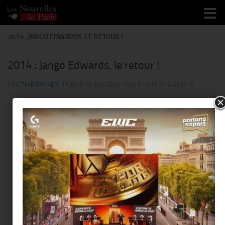
Skip to content
2014 : JANGO EDWARDS, LE RETOUR !
2014 : Jango Edwards, le retour !
PAR
THIERRY KER
· PUBLIÉ
12 JUIN 2014
· MIS À JOUR
27 MAI 2014