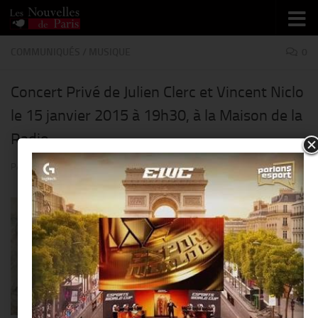
Skip to content
COMMUNIQUÉS
/
MUSIQUE
0
Concert Privé de Julien Clerc et Vincent Niclo
le 15 janvier 2015 à 19h30, à la Maison de la
Radio
PAR
THIERRY KER
·
12 JANVIER 2015
Jeudi 15 janvier, Julien
Clerc et Vincent
Niclo se produiront au
Studio 105 devant
240 auditeurs pour
l’enregistrement des
deux
prochains Concert