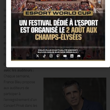
Privé de l’année.
Le Concert Privé France Bleu est aussi l’occasion de découvrir deux
nouveaux artistes : Vianney et Arno Santamaria assureront les
premières parties de ces concerts.
Diffusion le 22 et le 29 janvier 2015 à 20H
Pour faire partie du public qui aura la chance d’assister à cet
enregistrement,
France Bleu donne rendez-vous aux auditeurs à l’antenne et sur
francebleu.fr
Concert privé France Bleu : moment de partage et de proximité
avec les auditeurs :
Chaque semaine,
France Bleu propose
aux auditeurs de
participer à
l’enregistrement d’un
Concert Privé dans les