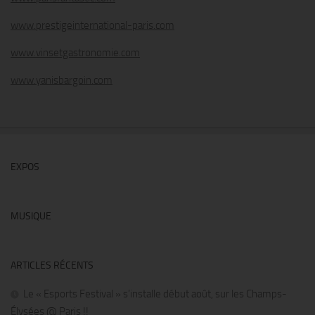
www.prestigeinternational-paris.com
www.vinsetgastronomie.com
www.yanisbargoin.com
EXPOS
MUSIQUE
ARTICLES RÉCENTS
Le « Esports Festival » s’installe début août, sur les Champs-
Élysées @ Paris !!