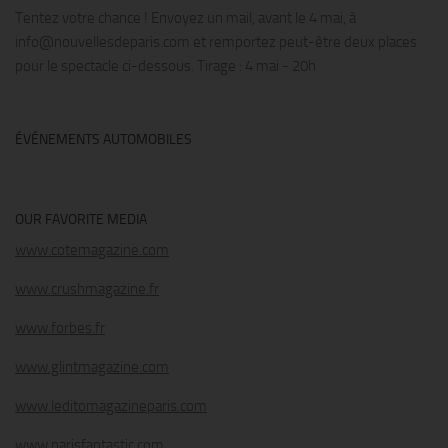
Tentez votre chance ! Envoyez un mail, avant le 4 mai, à
info@nouvellesdeparis.com et remportez peut-être deux places
pour le spectacle ci-dessous. Tirage : 4 mai - 20h
ÉVÉNEMENTS AUTOMOBILES
OUR FAVORITE MEDIA
www.cotemagazine.com
www.crushmagazine.fr
www.forbes.fr
www.glintmagazine.com
www.leditomagazineparis.com
www.parisfantastic.com