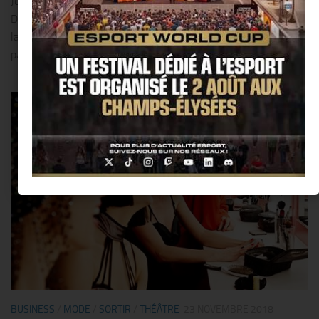
Joyau de l’architecture des années 1930, le Palais de la Porte
Dorée annonce aujourd’hui un soutien important de la part de
la Maison Christian Louboutin pour la mise en valeur de son
patrimoine Art...
0
BUSINESS
/
MODE
/
SORTIR
/
THÉÂTRE
23 NOVEMBRE 2018