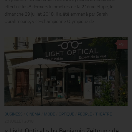
effectué les 8 derniers kilomètres de la 21ème étape, le
dimanche 29 juillet 2018. Il a été emmené par Sarah
Ourahmoune, vice-championne Olympique de...
0
BUSINESS
/
CINÉMA
/
MODE
/
OPTIQUE
/
PEOPLE
/
THÉÂTRE
20 JUILLET 2018
« Light Optical » by Benjamin Zeitoun : de