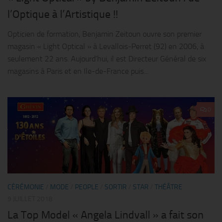
l’Optique à l’Artistique !!
Opticien de formation, Benjamin Zeitoun ouvre son premier
magasin « Light Optical » à Levallois-Perret (92) en 2006, à
seulement 22 ans. Aujourd’hui, il est Directeur Général de six
magasins à Paris et en Ile-de-France puis...
0
CÉRÉMONIE
/
MODE
/
PEOPLE
/
SORTIR
/
STAR
/
THÉÂTRE
9 JUILLET 2018
La Top Model « Angela Lindvall » a fait son