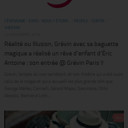
CÉRÉMONIE
/
EXPO
/
NOUS Y ÉTIONS...
/
PEOPLE
/
SORTIR
/
THÉÂTRE
13 NOVEMBRE 2018
Réalité ou Illusion, Grévin avec sa baguette
magique a réalisé un rêve d’enfant d’Éric
Antoine : son entrée @ Grévin Paris !!
Grévin, temple du vrai-semblant, et son théâtre qui a été aussi
celui de la magie et qui a accueilli les plus grands tels que
George Méliès, Carmelli, Gérard Majax, Garcimore, Otto
Weissly, Bertrand Loth,...
0