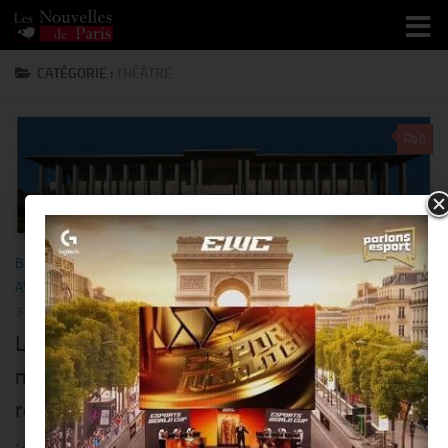
Skip to content
CATÉGORIE :
THÉÂTRE
0
BEAUTÉ
/
BUSINESS
/
CINÉMA
/
EXPO
/
LUXE
/
MODE
/
NOUS
AVONS VU POUR VOUS...
/
PEOPLE
/
SORTIR
/
STAR
/
THÉÂTRE
3 DÉCEMBRE 2018
La Maison « Christian Louboutin », premier
mécène d’un ambitieux projet de
restauration @ Palais de la Porte Dorée !!