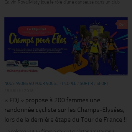
Calvin RoyalMisty joue le rôle d’une danseuse dans un club...
0
NOUS AVONS VU POUR VOUS...
/
PEOPLE
/
SORTIR
/
SPORT
28 JUILLET 2018
« FDJ » propose à 200 femmes une
randonnée cycliste sur les Champs-Elysées,
lors de la dernière étape du Tour de France !!
Un peloton FDJ au féminin de 200 cyclistes amateures a