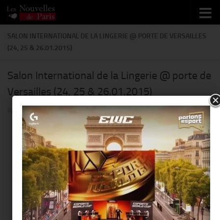
Skip to content
SALON INTERNATIONAL DE LA LINGERIE @ PORTE DE VERSAILLES
(24, 25 & 26.01.2015)
Salon International de la Lingerie @ porte de
Versailles (24, 25 & 26.01.2015)
PAR
THIERRY KER
·
9 JANVIER 2018