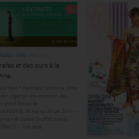
0
IQUÉS
/
EXPO
7 MAI 2014
rafes et des ours à la
nne.
sité Paris 1 Panthéon Sorbonne, place
éon organise une exposition des
es grand format de
VERGER du 26 mai au 20 juin 2014 –
onneur et Galerie Soufflot sous le
XTRAITS ». Une série...