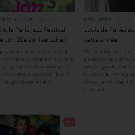
IQUÉS
/
MUSIQUE
3 MAI 2014
EXPO
/
SORTIR
3 MAI 2014
4, le Paris Jazz Festival
Louis de Funès au
e son 20e anniversaire !
cette année.
 juin, rendez-vous au Parc Floral de
Plus de 350 pièces, rares,
ur une édition exceptionnelle du Paris
amusantes, pour découvrir
tival, qui souffle cette année ses 20
des plus grands acteurs d
! Désormais incontournable dans le
l‘occasion du centième an
er des grands événements...
naissance de l’acteur (31 
exposition...
0