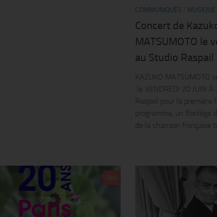
COMMUNIQUÉS
/
MUSIQUE
Concert de Kazuk
MATSUMOTO le ven
au Studio Raspail
KAZUKO MATSUMOTO se p
le VENDREDI 20 JUIN À 
Raspail pour la première 
programme, un florilège d
de la chanson française tir
0