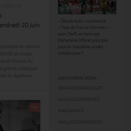
6 MAI 2014
o
« Škoda Auto » soutient le
dredi 20 juin
« Tour de France Femmes »
avec Zwift, en tant que
Partenaire Officiel principal,
roduira en concert
pour la cinquième année
consécutive !!
20H30 au studio
fois en France. Au
e grands classiques
és du répertoire...
OUR FAVORITE MEDIA
www.cotemagazine.com
www.crushmagazine.fr
0
www.forbes.fr
www.glintmagazine.com