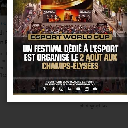
IQUÉS
/
MUSIQUE
7 MAI 2014
COMMUNIQUÉS
/
EXPO
7 M
di 15 mai 2014 a lieu la 2e
FX Combes prése
on Forum LIVE
« Unsatured Dipty
avril au 14 juin 2
 des Halles présente les talents de
 musicale de demain ! Dans le cadre
Pour sa troisième exposit
ouvel événement culturel : le Forum
NextLevel Galerie, FX C
 Place Carrée du Forum des Halles...
Unsaturated Diptychs, s
majeures en grand format
photographie et peinture
mutuellement. « J’ai réali
photographies...