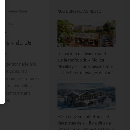
NOS BONS PLANS RESTO
AI 2014
nte
chs » du 26
014
Un parfum de Riviera souffle
sur le rooftop du « Molitor
ion personnelle à la
MGallery » : une croisière entre
ombes présente
ciel de Paris et rivages du Sud !!
ept nouvelles œuvres
 dans lesquelles
 se contaminent
sé les
Elle a érigé son hôtel au pied
des pistes de ski, il y a plus de
50 ans @ Courchevel. La famille