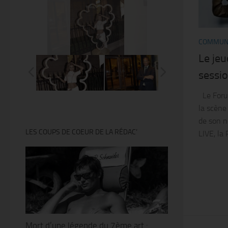
COMMUN
@Thierry Ker
Le jeu
sessi
Le Forum
la scène
de son n
LES COUPS DE COEUR DE LA RÉDAC’
LIVE, la
Mort d’une légende du 7ème art :