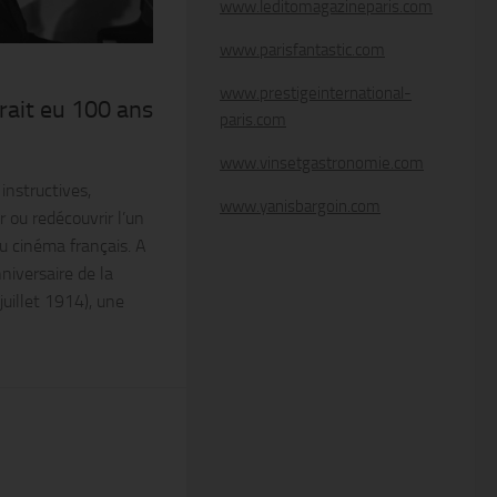
www.leditomagazineparis.com
www.parisfantastic.com
www.prestigeinternational-
rait eu 100 ans
paris.com
www.vinsetgastronomie.com
 instructives,
www.yanisbargoin.com
 ou redécouvrir l’un
u cinéma français. A
niversaire de la
juillet 1914), une