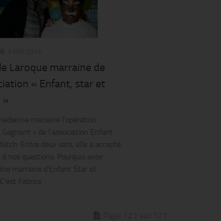
EW
3 MAI 2014
le Laroque marraine de
ciation « Enfant, star et
 »
dienne marraine l’opération
e Gagnant » de l’association Enfant
Match. Entre deux sets, elle a accepté
 à nos questions. Pourquoi avoir
’être marraine d’Enfant Star et
’est Fabrice...
Page 121 sur 121