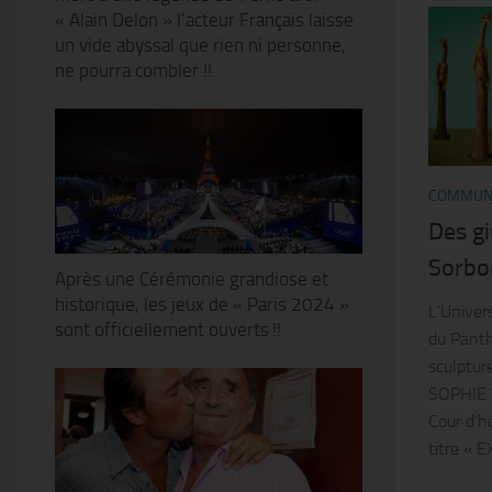
« Alain Delon » l’acteur Français laisse
un vide abyssal que rien ni personne,
ne pourra combler !!
COMMUN
Des gi
Sorbo
Après une Cérémonie grandiose et
historique, les jeux de « Paris 2024 »
L’Univer
sont officiellement ouverts !!
du Panth
sculptur
SOPHIE 
Cour d’h
titre « E