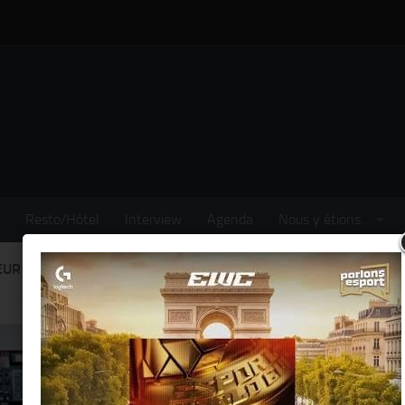
Resto/Hôtel
Interview
Agenda
Nous y étions…
EUR :
THIERRY KER
0