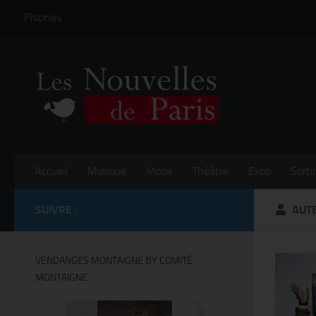
Piscines
Skip to content
Accueil
Musique
Mode
Théâtre
Expo
Sortir
SUIVRE :
AUT
VENDANGES MONTAIGNE BY COMITÉ
MONTAIGNE