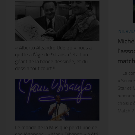
INTERVI
Michè
« Alberto Aleandro Uderzo » nous a
l’asso
quitté à l’âge de 92 ans, c’était un
match
géant de la bande dessinée, et du
dessin tout court !!
La comé
« Sourir
Star et 
répondre
choisi d
Match ? C
Le monde de la Musique perd l’une de
ses légendes : « Manu Dibango » a été