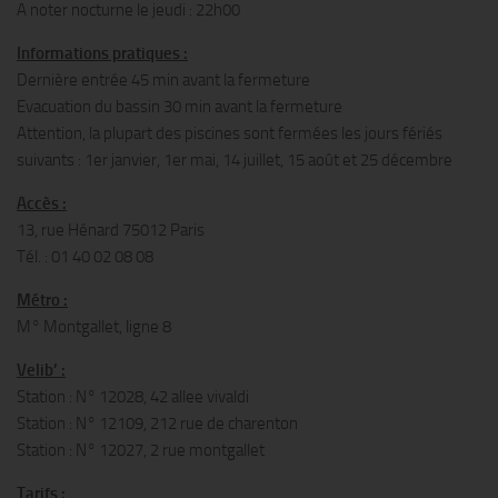
A noter nocturne le jeudi : 22h00
Informations pratiques :
Dernière entrée 45 min avant la fermeture
Evacuation du bassin 30 min avant la fermeture
Attention, la plupart des piscines sont fermées les jours fériés
suivants : 1er janvier, 1er mai, 14 juillet, 15 août et 25 décembre
Accès :
13, rue Hénard 75012 Paris
Tél. : 01 40 02 08 08
Métro :
M° Montgallet, ligne 8
Velib’ :
Station : N° 12028, 42 allee vivaldi
Station : N° 12109, 212 rue de charenton
Station : N° 12027, 2 rue montgallet
Tarifs :