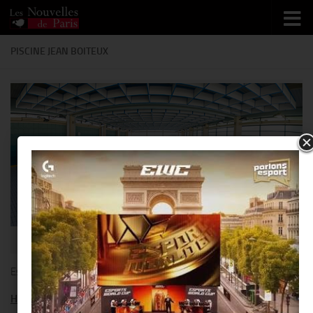
Skip to content
PISCINE JEAN BOITEUX
Gérard Sanz/Mairie de Paris
Espace familial et convivial contenant deux bassins.
Horaires :