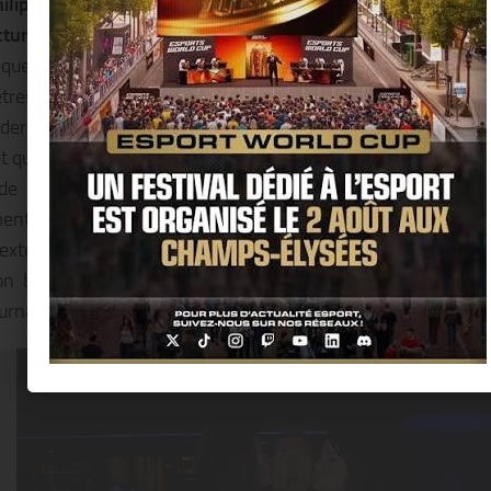
hilippe Nuel
et vous propose
110 chambres et suites
ecture anglo-normande
et ses décorations modernes d’ins
ueront pas de vous surprendre. Profitez d’un
espace de r
res carrés baigné de lumière naturelle et entièrement éq
dernes, répartis sur deux grandes salles de 220 mètres ca
et quatre salles de commission. Nos
terrasses ensoleillées
et
 de
jardins
offrent le cadre rêvé pour les séminaires, le
nts de toutes sortes. L’hôtel dispose en outre d’un
espace 
 extérieure, des salles de soins, un hammam et un centre d
n bar, son restaurant et sa piscine extérieure, notre hôt
urnable pour vos voyages d’affaires ou d’agréments.