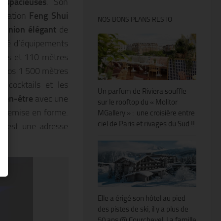
 spacieuses
. Son
piration
Feng Shui
NOS BONS PLANS RESTO
éunion élégant
de
uipé d’équipements
rrés et 110 mètres
 nos 1 500 mètres
s cocktails et les
Un parfum de Riviera souffle
bien-être
avec une
sur le rooftop du « Molitor
e remise en forme.
MGallery » : une croisière entre
ciel de Paris et rivages du Sud !!
el est une adresse
Elle a érigé son hôtel au pied
des pistes de ski, il y a plus de
50 ans @ Courchevel. La famille