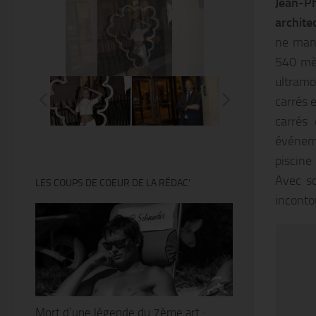
Jean-P
archit
ne manq
540 mèt
@Thierry Ker
ultramo
carrés 
carrés
événeme
piscine
Avec so
LES COUPS DE COEUR DE LA RÉDAC’
inconto
Mort d’une légende du 7ème art :