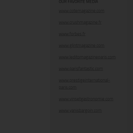
OUR FAVORITE MEDIA
www.cotemagazine.com
www.crushmagazine.fr
www.forbes.fr
www.glintmagazine.com
www.leditomagazineparis.com
www.parisfantastic.com
www.prestigeinternational-
paris.com
www.vinsetgastronomie.com
www.yanisbargoin.com