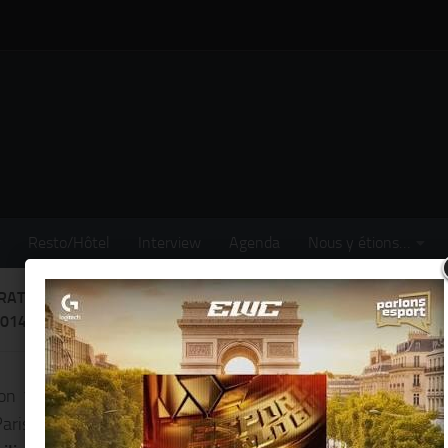
Resto/Hôtel
Interview
Agenda
Nous y étions…
RATION DU RENAISSANCE HOTEL @ PARIS COUNTRY CLUB – ST
2014)
on 15 minutes du Palais des congrès de la Porte Maillot, ju
aris Country Club, notre tout
nouvel hôtel
a été conçu par le