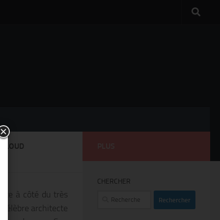
 CLOUD
PLUS
CHERCHER
ste à côté du très
Rechercher :
 célèbre architecte