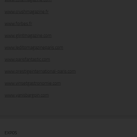
www.crushmagazine.fr
www.forbes.fr
www.glintmagazine.com
www.leditomagazineparis.com
www.parisfantastic.com
www.prestigeinternational-paris.com
www.vinsetgastronomie.com
www.yanisbargoin.com
EXPOS