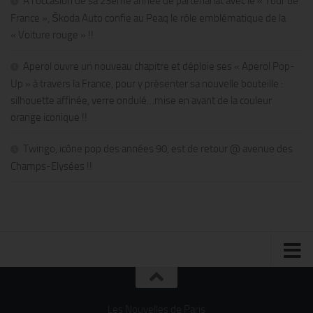
A l’occasion de sa 23ème année de partenariat avec le « Tour de
France », Škoda Auto confie au Peaq le rôle emblématique de la
« Voiture rouge » !!
Aperol ouvre un nouveau chapitre et déploie ses « Aperol Pop-
Up » à travers la France, pour y présenter sa nouvelle bouteille :
silhouette affinée, verre ondulé…mise en avant de la couleur
orange iconique !!
Twingo, icône pop des années 90, est de retour @ avenue des
Champs-Elysées !!
Les Nouvelles de Paris