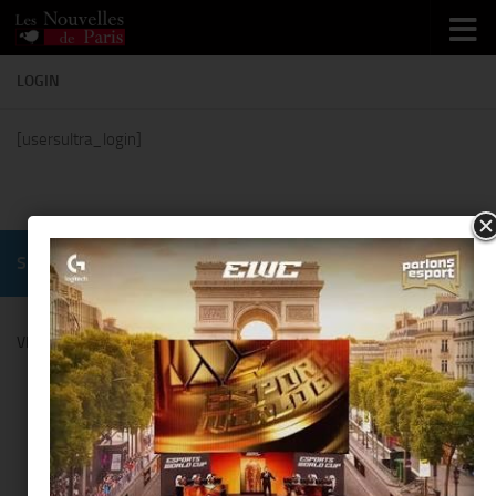
Skip to content
LOGIN
[usersultra_login]
SUIVRE :
VENDANGES MONTAIGNE BY COMITÉ MONTAIGNE