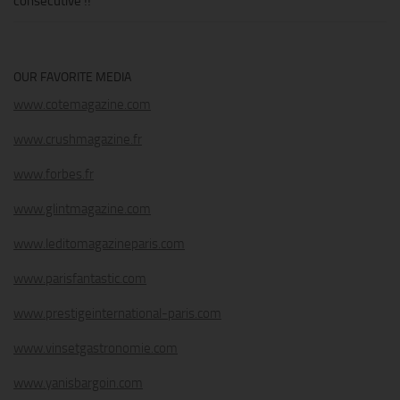
consécutive !!
OUR FAVORITE MEDIA
www.cotemagazine.com
www.crushmagazine.fr
www.forbes.fr
www.glintmagazine.com
www.leditomagazineparis.com
www.parisfantastic.com
www.prestigeinternational-paris.com
www.vinsetgastronomie.com
www.yanisbargoin.com