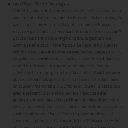
Les offres « Food & Beverage »
L’hôtel mythique du 1er arrondissement de Paris accueille en
son enceinte deux institutions. La Brasserie du Louvre, dirigée
par le Chef Denis Bellon, est la toute première « Brasserie
Bocuse » parisienne. Les Restaurants et Brasseries de Lyon®
Bocuse incarnent, depuis vingt-cinq ans, la gastronomie
Lyonnaise et le savoir-faire français. Le décor si typique des
bistrots d’époque a été conservé avec les banquettes en cuir,
les galeries chapelières et les carreaux de métro habillant les
murs. On retrouve une cuisine authentique et généreuse,
reflet d’un terroir, qui permettra à la clientèle d’habitués ainsi
qu’aux visiteurs des quatre coins du monde, de repartir avec
un souvenir mémorable. À L’Officine du Louvre, le passé joue
avec le présent. La splendide verrière d’époque a été
entièrement restituée et laisse filtrer la lumière du jour dont
les rayons caressent une collection de fauteuils de styles et de
couleurs différents. Pour célébrer ce plaisir simple qu’est
l’heure du goûter, Julien Delhome, le Chef Pâtissier de l’Hôtel
du Louvre et son équipe, revisitent l’intemporel Tea-Time