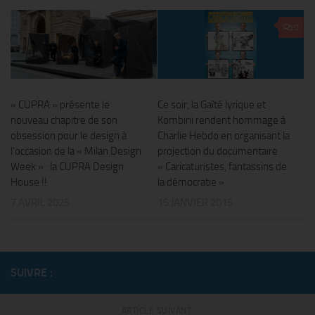
0
« CUPRA » présente le
Ce soir, la Gaîté lyrique et
nouveau chapitre de son
Kombini rendent hommage à
obsession pour le design à
Charlie Hebdo en organisant la
l’occasion de la « Milan Design
projection du documentaire
Week » : la CUPRA Design
« Caricaturistes, fantassins de
House !!
la démocratie »
7 AVRIL 2025
15 JANVIER 2015
SUIVRE :
ARTICLE SUIVANT