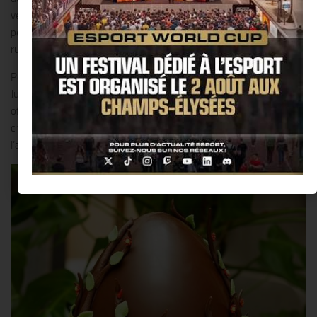
vertes et que les branches repoussent sur les souches que l’on
pensait éteintes, la nature reprend ses droits, semblant oublier la
rude période qu’elle vient de traverser.
Pour nous faire patienter en attendant la réouverture de l’Officine,
Julien Delhome s’est inspiré de ce lieu végétalisé dans lequel il
officie en tant que Chef Pâtissier pour imaginer sa toute nouvelle
création : un oeuf de Pâques illustrant le renouveau de la nature à
l’arrivée des beaux jours.