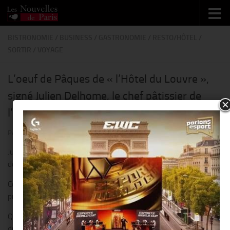
Skip to content
BISTRONOMIE
/
BUSINESS
/
GASTRONOMIE
/
RESTO/HÔTEL
/
SORTIR
/
VOYAGE
L’oeuf de Pâques de « l’Hôtel du Louvre »,
signé Julien Delhome, le chef pâtissier de
l’hôtel !!
PAR
THIERRY KER
· PUBLIÉ
31 MARS 2021
· MIS À JOUR
8 AVRIL 2021
Julien Delhome, le chef pâtissier de l’Hôtel du Louvre, nous fait
découvrir sa nouvelle création : Renouveau !!
Cette année, Pâques sera un renouveau, et l’annonce du
printemps, un nouveau départ.
Quand la nature reprend doucement vie avec la chaleur des rayons
du soleil, que les jeunes pousses habillent les forêts de feuilles