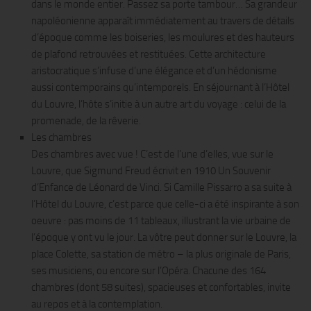
dans le monde entier. Passez sa porte tambour… Sa grandeur
napoléonienne apparaît immédiatement au travers de détails
d’époque comme les boiseries, les moulures et des hauteurs
de plafond retrouvées et restituées. Cette architecture
aristocratique s’infuse d’une élégance et d’un hédonisme
aussi contemporains qu’intemporels. En séjournant à l’Hôtel
du Louvre, l’hôte s’initie à un autre art du voyage : celui de la
promenade, de la rêverie.
Les chambres
Des chambres avec vue ! C’est de l’une d’elles, vue sur le
Louvre, que Sigmund Freud écrivit en 1910 Un Souvenir
d’Enfance de Léonard de Vinci. Si Camille Pissarro a sa suite à
l’Hôtel du Louvre, c’est parce que celle-ci a été inspirante à son
oeuvre : pas moins de 11 tableaux, illustrant la vie urbaine de
l’époque y ont vu le jour. La vôtre peut donner sur le Louvre, la
place Colette, sa station de métro – la plus originale de Paris,
ses musiciens, ou encore sur l’Opéra. Chacune des 164
chambres (dont 58 suites), spacieuses et confortables, invite
au repos et à la contemplation.