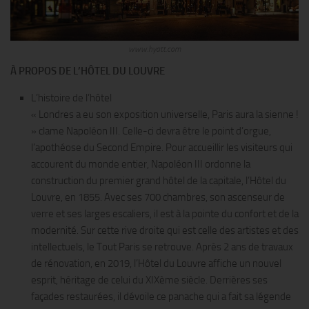
www.hyatt.co
m
À PROPOS DE L’HÔTEL DU LOUVRE
L’histoire de l’hôtel
« Londres a eu son exposition universelle, Paris aura la sienne !
» clame Napoléon III. Celle-ci devra être le point d’orgue,
l’apothéose du Second Empire. Pour accueillir les visiteurs qui
accourent du monde entier, Napoléon III ordonne la
construction du premier grand hôtel de la capitale, l’Hôtel du
Louvre, en 1855. Avec ses 700 chambres, son ascenseur de
verre et ses larges escaliers, il est à la pointe du confort et de la
modernité. Sur cette rive droite qui est celle des artistes et des
intellectuels, le Tout Paris se retrouve. Après 2 ans de travaux
de rénovation, en 2019, l’Hôtel du Louvre affiche un nouvel
esprit, héritage de celui du XIXème siècle. Derrières ses
façades restaurées, il dévoile ce panache qui a fait sa légende