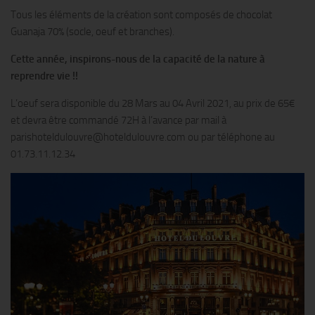
Tous les éléments de la création sont composés de chocolat
Guanaja 70% (socle, oeuf et branches).
Cette année, inspirons-nous de la capacité de la nature à
reprendre vie !!
L’oeuf sera disponible du 28 Mars au 04 Avril 2021, au prix de 65€
et devra être commandé 72H à l’avance par mail à
parishoteldulouvre@hoteldulouvre.com ou par téléphone au
01.73.11.12.34