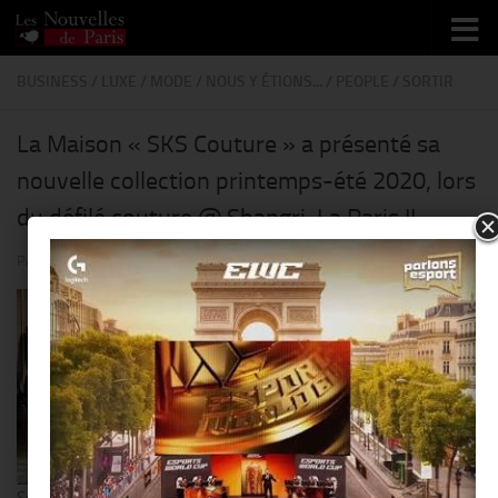
Skip to content
BUSINESS
/
LUXE
/
MODE
/
NOUS Y ÉTIONS...
/
PEOPLE
/
SORTIR
La Maison « SKS Couture » a présenté sa
nouvelle collection printemps-été 2020, lors
du défilé couture @ Shangri-La Paris !!
PAR
THIERRY KER
· PUBLIÉ
26 JANVIER 2020
· MIS À JOUR
4 FÉVRIER 2020
Seif, born in United Arab Emirates, designer of the Brand SKS