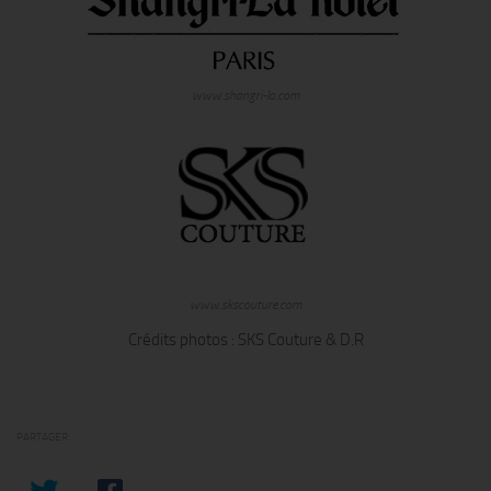
www.shangri-la.com
www.skscouture.com
Crédits photos : SKS Couture & D.R
PARTAGER