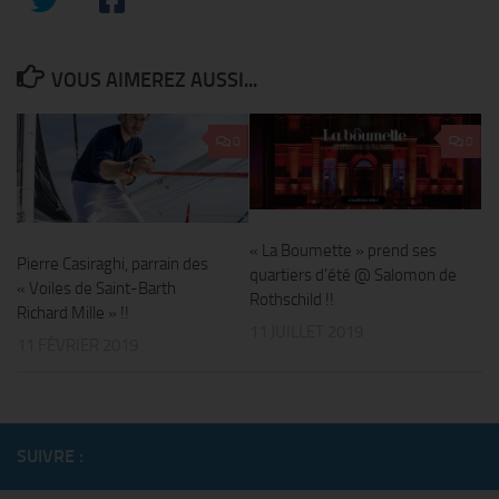
VOUS AIMEREZ AUSSI...
0
0
« La Boumette » prend ses
Pierre Casiraghi, parrain des
quartiers d’été @ Salomon de
« Voiles de Saint-Barth
Rothschild !!
Richard Mille » !!
11 JUILLET 2019
11 FÉVRIER 2019
SUIVRE :