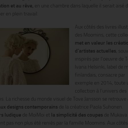
ation et au rêve,
en une chambre dans laquelle il serait aisé 
er en plein travail.
Aux côtés des livres illus
des Moomins, cette colle
met en valeur les créati
d’artistes actuelles
, sou
inspirés par l’oeuvre de 
Ivana Helsinki, label de 
finlandais, consacre par
exemple en 2014, toute 
collection à l’univers des
. La richesse du monde visuel de Tove Jansson se retrouve 
aux designs contemporains
de la créatrice Paola Suhonen.
rs ludique
de MoiMoi et
la simplicité des coupes
de Mukava
ent pas non plus été reniés par la famille Moomins. Aux côtés