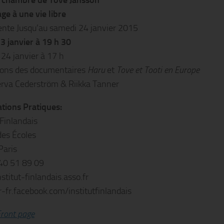
a chambre de Tove Jansson
 à une vie libre
nte Jusqu’au samedi 24 janvier 2015
3 janvier à 19 h 30
24 janvier à 17 h
ions des documentaires
Haru
et
Tove et Tooti en Europe
rva Cederström & Riikka Tanner
tions Pratiques:
 Finlandais
des Écoles
Paris
 40 51 89 09
stitut-finlandais.asso.fr
fr-fr.facebook.com/institutfinlandais
ront page