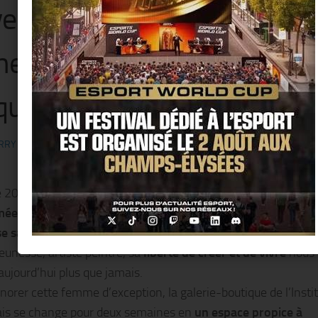
e Jansson (Caricaturiste, a
nesse, mère des Moomins),
qu’au 24 janvier
RRY KER
· PUBLIÉ
13 JANVIER 2015
· MIS À JOUR
13 JANVIER 2015
e 2014 a marqué le
centenaire d’une des artistes finlandaise
mée et appréciée
: Tove Jansson (1914-2001).
Caricaturiste
se satirique pendant la seconde guerre mondia
le, illustratri
eunesse, artiste peintre, sa
liberté de créer et de vivre
nous
aujourd’hui plus que jamais.
norer cette femme d’exception, la galerie-boutique de l’Insti
ais se change pour deux semaines en
un espace propice à