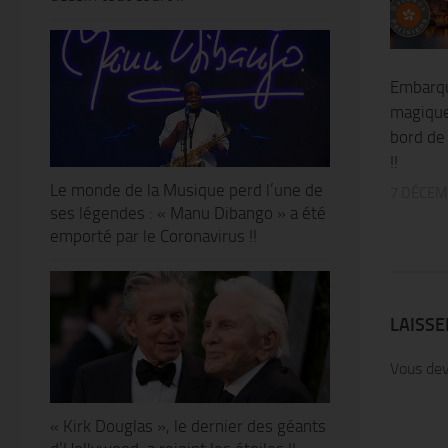
Embarqu
magique
bord de
!!
Le monde de la Musique perd l’une de
7 DÉCEM
ses légendes : « Manu Dibango » a été
emporté par le Coronavirus !!
LAISS
Vous de
« Kirk Douglas », le dernier des géants