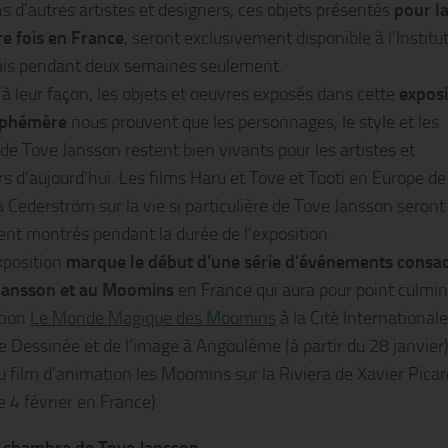
ns d’autres artistes et designers, ces objets présentés
pour l
e fois en France
, seront exclusivement disponible à l’Institu
ais pendant deux semaines seulement.
à leur façon, les objets et oeuvres exposés dans cette
exposi
éphémère
nous prouvent que les personnages, le style et les
 de Tove Jansson restent bien vivants pour les artistes et
rs d’aujourd’hui. Les films Haru et Tove et Tooti en Europe de
 Cederström sur la vie si particulière de Tove Jansson seront
nt montrés pendant la durée de l’exposition.
xposition
marque le début d’une série d’événements consa
Jansson et au Moomins
en France qui aura pour point culmi
ition
Le Monde Magique des Moomins
à la Cité International
e Dessinée et de l’image à Angoulême (à partir du 28 janvier)
du film d’animation les Moomins sur la Riviera de Xavier Picar
le 4 février en France).