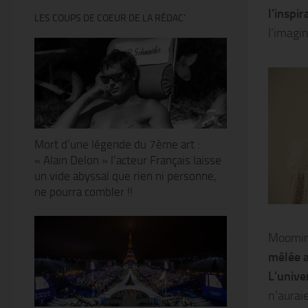
l’inspir
LES COUPS DE COEUR DE LA RÉDAC’
l’imagin
Mort d’une légende du 7ème art :
« Alain Delon » l’acteur Français laisse
un vide abyssal que rien ni personne,
ne pourra combler !!
Moomins
mêlée 
L’unive
n’aurai