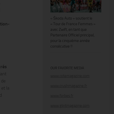
a
t
« Škoda Auto » soutient le
tion-
« Tour de France Femmes »
avec Zwift, en tant que
Partenaire Officiel principal,
pour la cinquième année
consécutive !!
crés
OUR FAVORITE MEDIA
nant
www.cotemagazine.com
e de
www.crushmagazine.fr
 et la
d
www.forbes.fr
www.glintmagazine.com