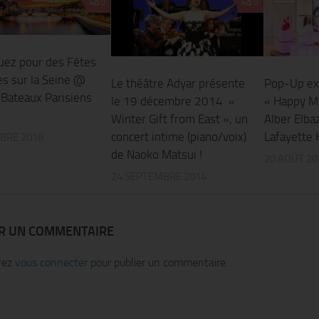
0
0
ez pour des Fêtes
s sur la Seine @
Le théâtre Adyar présente
Pop-Up exc
 Bateaux Parisiens
le 19 décembre 2014 «
« Happy M
Winter Gift from East », un
Alber Elba
concert intime (piano/voix)
Lafayette 
BRE 2018
de Naoko Matsui !
20 AOÛT 20
24 SEPTEMBRE 2014
ER UN COMMENTAIRE
vez
vous connecter
pour publier un commentaire.