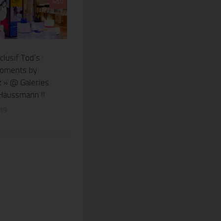
0
lusif Tod’s :
oments by
z » @ Galeries
Haussmann !!
19