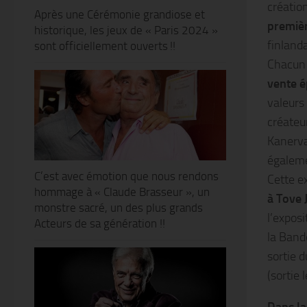
créatio
Après une Cérémonie grandiose et
premièr
historique, les jeux de « Paris 2024 »
finland
sont officiellement ouverts !!
Chacun 
vente 
valeurs
créateu
Kanerva
égaleme
C’est avec émotion que nous rendons
Cette e
hommage à « Claude Brasseur », un
à Tove 
monstre sacré, un des plus grands
l’expos
Acteurs de sa génération !!
la Band
sortie 
(sortie 