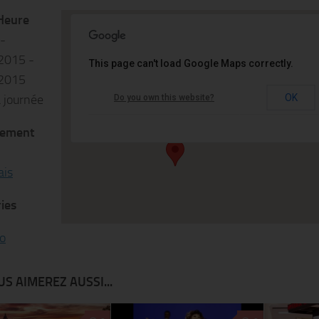
Heure
 -
2015 -
This page can't load Google Maps correctly.
Institut Finlandais
2015
a journée
OK
Do you own this website?
60 rue des Écoles - 75005 Paris
Événements
ement
ais
ies
o
S AIMEREZ AUSSI...