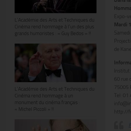
Dans l
Hommage
Expo-ve
L’Académie des Arts et Techniques du
Mardi 1
Cinéma rend hommage à l’un des plus
Samedi 
grands humoristes : « Guy Bedos » !!
Project
de Kane
Informa
Institut
60 rue 
75005 
L’Académie des Arts et Techniques du
Tel: 01
Cinéma rend hommage à un
monument du cinéma français :
info@in
« Michel Piccoli » !!
http://
F