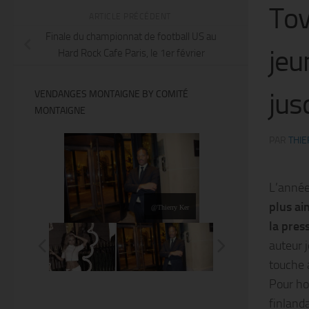
Tov
ARTICLE PRÉCÉDENT
Finale du championnat de football US au
jeu
Hard Rock Cafe Paris, le 1er février
jus
VENDANGES MONTAIGNE BY COMITÉ
MONTAIGNE
PAR
THIE
L’anné
plus ai
@Thierry Ker
la pres
auteur j
touche 
Pour ho
finland