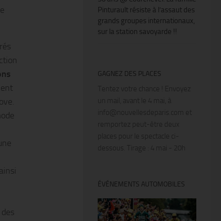
de
Pinturault résiste à l’assaut des
grands groupes internationaux,
sur la station savoyarde !!
trés
ction
ons
GAGNEZ DES PLACES
vent
Tentez votre chance ! Envoyez
Tove.
un mail, avant le 4 mai, à
info@nouvellesdeparis.com et
mode
remportez peut-être deux
places pour le spectacle ci-
une
dessous. Tirage : 4 mai - 20h
ainsi
ÉVÉNEMENTS AUTOMOBILES
 des