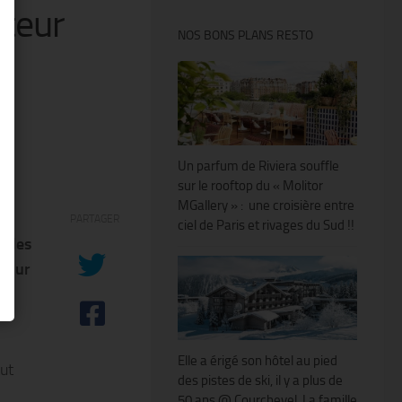
uteur
NOS BONS PLANS RESTO
Un parfum de Riviera souffle
sur le rooftop du « Molitor
MGallery » : une croisière entre
PARTAGER
ciel de Paris et rivages du Sud !!
s les
 pour
ce,
Elle a érigé son hôtel au pied
tut
des pistes de ski, il y a plus de
50 ans @ Courchevel. La famille