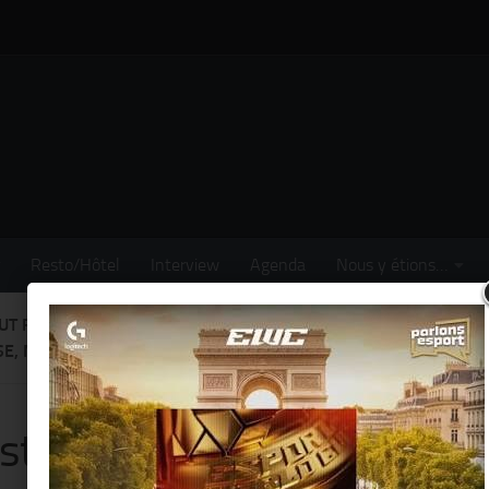
Resto/Hôtel
Interview
Agenda
Nous y étions…
ITUT FINLANDAIS REND HOMMAGE À TOVE JANSSON (CARICATUR
SE, MÈRE DES MOOMINS), JUSQU’AU 24 JANVIER
nstitut finlandais rend ho