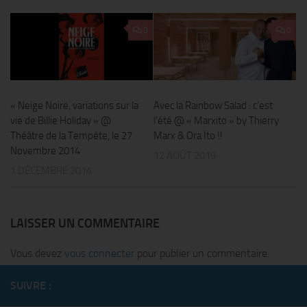
0
0
« Neige Noire, variations sur la
Avec la Rainbow Salad : c’est
vie de Billie Holiday » @
l’été @ « Marxito » by Thierry
Théâtre de la Tempête, le 27
Marx & Ora Ïto !!
Novembre 2014
12 AOÛT 2019
1 DÉCEMBRE 2014
LAISSER UN COMMENTAIRE
Vous devez
vous connecter
pour publier un commentaire.
SUIVRE :