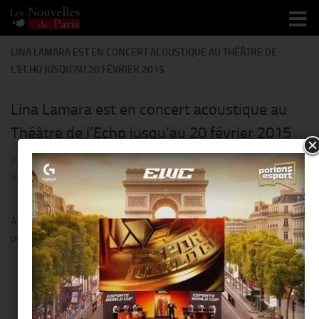
Skip to content
LINA LAMARA EST EN CONCERT ACOUSTIQUE AU THÉÂTRE DE
L’ECHO JUSQU’AU 20 FÉVRIER 2015
Lina Lamara est en concert acoustique au
Théâtre de l’Echo jusqu’au 20 février 2015
PAR
THIERRY KER
· PUBLIÉ
27 NOVEMBRE 2014
· MIS À JOUR
27
NOVEMBRE 2014
Après
The Voice et Plus Belle la vie
, Lina Lamara nous
présente son concert acoustique
« La Clef de Gaïa ».