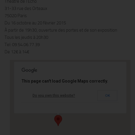
Théâtre de l’Echo
31-33 rue des Orteaux
75020 Paris
Du 16 octobre au 20 février 2015
À partir de 19h30, ouverture des portes et de son exposition
Tous les jeudis à 20h30
Tel: 09.54.06.77.39
De 12€ à 14€
This page can't load Google Maps correctly.
Théâtre de l'Echo
Do you own this website?
OK
31-33 rue des Orteaux - 75020 Paris
Événements