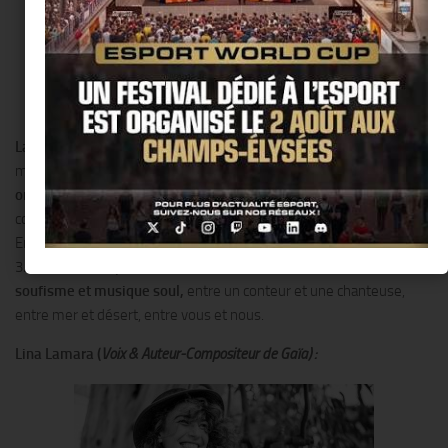
La Clef de Gaïa
est un voyage initiatique dans un pays lointain
a
mi-
chemin entre le désert et la mer
. Autour de
compositions
originales
aux
sonorités blues, soul et berbères
,
Lina Lamara
vous
convie à cette destination vers des racines entre deux eaux.
Entrez, ôtez vos chaussures, installez vous. Fermez les yeux. 1, 2,
3
… Vous n’êtes plus à Paris
: bienvenue dans notre univers.
Entre
soufisme et musique soul,
entre un conteur et une chanteuse,
entre mer et désert, entre vous et nous.
Lina Lamara
(
Voix & Auteur-Compositeur de Gaïa) :