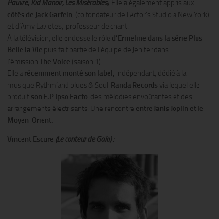
Pauvre, Kid Manoir, Les Misérables)
. Elle a également appris aux
côtés de Jack Garfein
, (co fondateur de l’Actor’s Studio a New York)
et d’Amy Lavietes, professeur de chant.
À la télévision, elle endosse le rôle
d’Ermeline dans la série
Plus
Belle la Vie
puis fait partie de l’équipe de Jenifer dans
l’émission
The Voice
(saison 1).
Elle a
récemment monté son label,
indépendant, dédié à la
musique Rythm’and blues & Soul,
Randa Records
via lequel elle
produit
son E.P
Ipso Facto
, des mélodies envoûtantes et des
arrangements électrisants. Une rencontre
entre Janis Joplin et le
Moyen-Orient.
Vincent Escure
(Le conteur de Gaïa) :