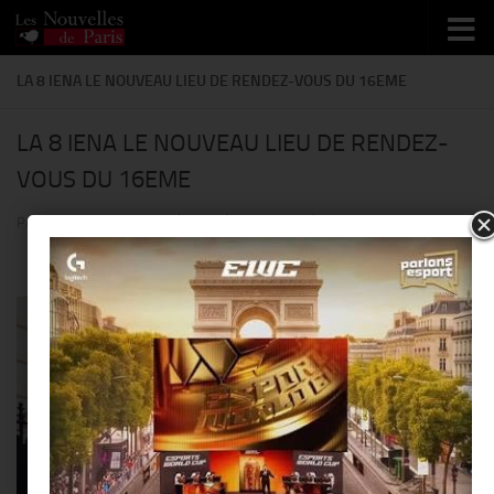
Skip to content
LA 8 IENA LE NOUVEAU LIEU DE RENDEZ-VOUS DU 16EME
LA 8 IENA LE NOUVEAU LIEU DE RENDEZ-
VOUS DU 16EME
PAR
THIERRY KER
· PUBLIÉ
27 AOÛT 2014
· MIS À JOUR
27 MAI 2014