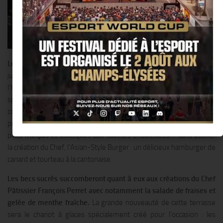
Le Shangri-La Hotel
, Paris dévoile ses plus beaux atours dès le 2
juin avec La 8 Iéna, sa nouvelle terrasse située dans l’avant-cour de
l’hôtel et directement accessible depuis l’avenue d’Iéna. Une carte
spécialement imaginée par le Chef Exécutif Philippe Labbé
comblera les petites et les grandes faims :salades légères et
printanières comme la Salade de crabe au pamplemousse rose,
plats français et asiatiques aux saveurs ensoleillées… sans oublier
la création du Chef, l’Asian-Style Burger : un délicieux hamburger de
canard et tourteau à la cantonaise.
Les becs sucrés succomberont quant à eux aux créations du Chef
Pâtissier François Perret avec notamment la salade de fraises et
gelée de menthe fraîche.
La grande nouveauté de cette terrasse
sera le chariot à glaces spécialement créé pour l’occasion : les