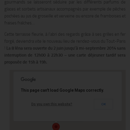
gourmands se laisseront séduire par les différents parfums de
glaces et sorbets artisanaux accompagnés par exemple de pêches
pochées au jus de groseille et verveine ou encore de framboises et
fraises fraîches…
Cette terrasse fleurie, à l’abri des regards grâce à ses grilles en fer
forgé, deviendra vite le nouveau lieu de rendez-vous du Tout-Paris
!
La 8 Iéna sera ouverte du 2 juin jusqu’à mi-septembre 2014 sans
interruption de 12h00 à 22h30 – une carte déjeuner tardif sera
proposée de 15h à 19h.
This page can't load Google Maps correctly.
Le Shangri-La Hotel
Do you own this website?
OK
10 avenue Iena - PARIS
Événements