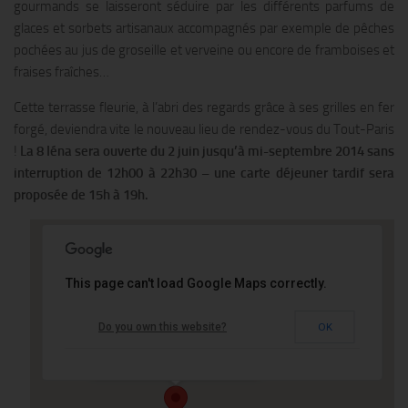
gourmands se laisseront séduire par les différents parfums de
glaces et sorbets artisanaux accompagnés par exemple de pêches
pochées au jus de groseille et verveine ou encore de framboises et
fraises fraîches…
Cette terrasse fleurie, à l’abri des regards grâce à ses grilles en fer
forgé, deviendra vite le nouveau lieu de rendez-vous du Tout-Paris
!
La 8 Iéna sera ouverte du 2 juin jusqu’à mi-septembre 2014 sans
interruption de 12h00 à 22h30 – une carte déjeuner tardif sera
proposée de 15h à 19h.
This page can't load Google Maps correctly.
Le Shangri-La Hotel
Do you own this website?
OK
10 avenue Iena - PARIS
Événements