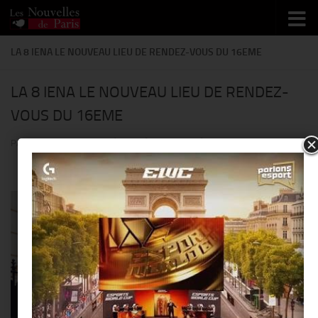
Skip to content
LA 8 IENA LE NOUVEAU LIEU DE RENDEZ-VOUS DU 16EME
LA 8 IENA LE NOUVEAU LIEU DE RENDEZ-
VOUS DU 16EME
PAR
THIERRY KER
· PUBLIÉ
20 AOÛT 2014
· MIS À JOUR
27 MAI 2014