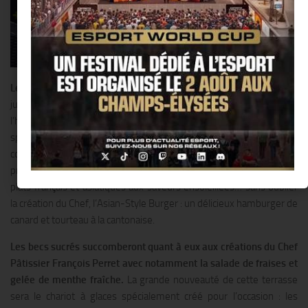
Le Shangri-La Hotel
, Paris dévoile ses plus beaux atours dès le 2
juin avec La 8 Iéna, sa nouvelle terrasse située dans l’avant-cour de
l’hôtel et directement accessible depuis l’avenue d’Iéna. Une carte
spécialement imaginée par le Chef Exécutif Philippe Labbé
comblera les petites et les grandes faims :salades légères et
printanières comme la Salade de crabe au pamplemousse rose,
plats français et asiatiques aux saveurs ensoleillées… sans oublier
la création du Chef, l’Asian-Style Burger : un délicieux hamburger de
canard et tourteau à la cantonaise.
Les becs sucrés succomberont quant à eux aux créations du Chef
Pâtissier François Perret avec notamment la salade de fraises et
gelée de menthe fraîche.
La grande nouveauté de cette terrasse
sera le chariot à glaces spécialement créé pour l’occasion : les