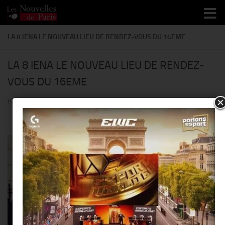
Skip to content
LA 8 IENA LE NOUVEAU LIEU DE RENDEZ-VOUS DU 16EME
LA 8 IENA LE NOUVEAU LIEU DE RENDEZ-
VOUS DU 16EME
PAR
THIERRY KER
· PUBLIÉ
29 JUILLET 2014
· MIS À JOUR
27 MAI 2014