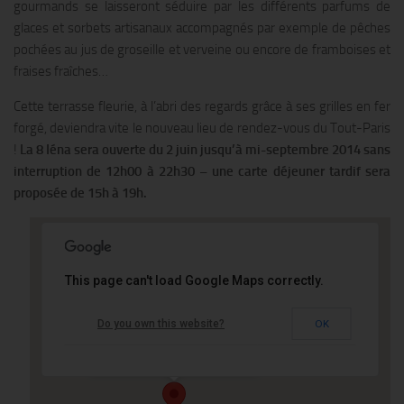
gourmands se laisseront séduire par les différents parfums de
glaces et sorbets artisanaux accompagnés par exemple de pêches
pochées au jus de groseille et verveine ou encore de framboises et
fraises fraîches…
Cette terrasse fleurie, à l’abri des regards grâce à ses grilles en fer
forgé, deviendra vite le nouveau lieu de rendez-vous du Tout-Paris
!
La 8 Iéna sera ouverte du 2 juin jusqu’à mi-septembre 2014 sans
interruption de 12h00 à 22h30 – une carte déjeuner tardif sera
proposée de 15h à 19h.
This page can't load Google Maps correctly.
Le Shangri-La Hotel
Do you own this website?
OK
10 avenue Iena - PARIS
Événements