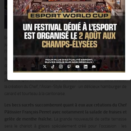
Le Shangri-La Hotel
, Paris dévoile ses plus beaux atours dès le 2
juin avec La 8 Iéna, sa nouvelle terrasse située dans l’avant-cour de
l’hôtel et directement accessible depuis l’avenue d’Iéna. Une carte
spécialement imaginée par le Chef Exécutif Philippe Labbé
comblera les petites et les grandes faims :salades légères et
printanières comme la Salade de crabe au pamplemousse rose,
plats français et asiatiques aux saveurs ensoleillées… sans oublier
la création du Chef, l’Asian-Style Burger : un délicieux hamburger de
canard et tourteau à la cantonaise.
Les becs sucrés succomberont quant à eux aux créations du Chef
Pâtissier François Perret avec notamment la salade de fraises et
gelée de menthe fraîche.
La grande nouveauté de cette terrasse
sera le chariot à glaces spécialement créé pour l’occasion : les