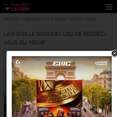
Skip to content
LA 8 IENA LE NOUVEAU LIEU DE RENDEZ-VOUS DU 16EME
LA 8 IENA LE NOUVEAU LIEU DE RENDEZ-
VOUS DU 16EME
PAR
THIERRY KER
· PUBLIÉ
22 JUILLET 2014
· MIS À JOUR
27 MAI 2014