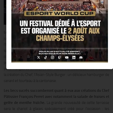
Le Shangri-La Hotel
, Paris dévoile ses plus beaux atours dès le 2
juin avec La 8 Iéna, sa nouvelle terrasse située dans l’avant-cour de
l’hôtel et directement accessible depuis l’avenue d’Iéna. Une carte
spécialement imaginée par le Chef Exécutif Philippe Labbé
comblera les petites et les grandes faims :salades légères et
printanières comme la Salade de crabe au pamplemousse rose,
plats français et asiatiques aux saveurs ensoleillées… sans oublier
la création du Chef, l’Asian-Style Burger : un délicieux hamburger de
canard et tourteau à la cantonaise.
Les becs sucrés succomberont quant à eux aux créations du Chef
Pâtissier François Perret avec notamment la salade de fraises et
gelée de menthe fraîche.
La grande nouveauté de cette terrasse
sera le chariot à glaces spécialement créé pour l’occasion : les