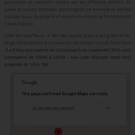
gourmands se laisseront séduire par les différents parfums de
glaces et sorbets artisanaux accompagnés par exemple de pêches
pochées au jus de groseille et verveine ou encore de framboises et
fraises fraîches…
Cette terrasse fleurie, à l’abri des regards grâce à ses grilles en fer
forgé, deviendra vite le nouveau lieu de rendez-vous du Tout-Paris
!
La 8 Iéna sera ouverte du 2 juin jusqu’à mi-septembre 2014 sans
interruption de 12h00 à 22h30 – une carte déjeuner tardif sera
proposée de 15h à 19h.
This page can't load Google Maps correctly.
Le Shangri-La Hotel
Do you own this website?
OK
10 avenue Iena - PARIS
Événements