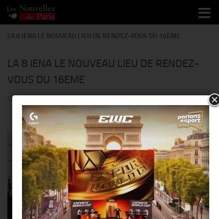
Skip to content
LA 8 IENA LE NOUVEAU LIEU DE RENDEZ-VOUS DU 16EME
LA 8 IENA LE NOUVEAU LIEU DE RENDEZ-
VOUS DU 16EME
PAR
THIERRY KER
· PUBLIÉ
9 JUILLET 2014
· MIS À JOUR
27 MAI 2014