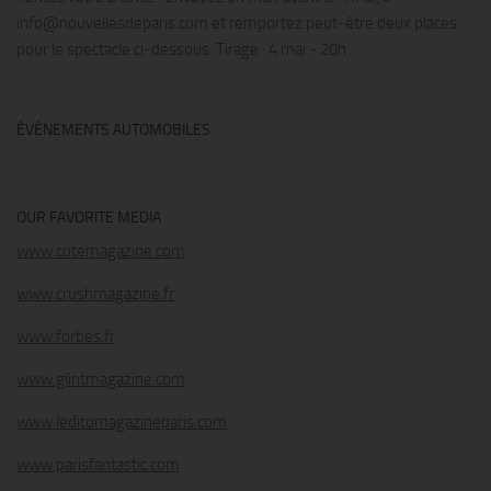
info@nouvellesdeparis.com et remportez peut-être deux places
pour le spectacle ci-dessous. Tirage : 4 mai - 20h
ÉVÉNEMENTS AUTOMOBILES
OUR FAVORITE MEDIA
www.cotemagazine.com
www.crushmagazine.fr
www.forbes.fr
www.glintmagazine.com
www.leditomagazineparis.com
www.parisfantastic.com