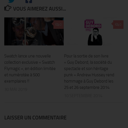
VOUS AIMEREZ AUSSI...
0
0
Swatch lance une nouvelle
Pour la sortie de son livre
collection exclusive « Swatch
« Guy Debord, la société du
Flymagic », en édition limitée
spectacle et son héritage
et numérotée à 500
punk » Andrew Hussey rend
exemplaires !!
hommage à Guy Debord les
25 et 26 septembre 2014
30 MAI 2019
10 SEPTEMBRE 2014
LAISSER UN COMMENTAIRE