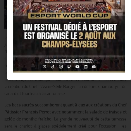
Le Shangri-La Hotel
, Paris dévoile ses plus beaux atours dès le 2
juin avec La 8 Iéna, sa nouvelle terrasse située dans l’avant-cour de
l’hôtel et directement accessible depuis l’avenue d’Iéna. Une carte
spécialement imaginée par le Chef Exécutif Philippe Labbé
comblera les petites et les grandes faims :salades légères et
printanières comme la Salade de crabe au pamplemousse rose,
plats français et asiatiques aux saveurs ensoleillées… sans oublier
la création du Chef, l’Asian-Style Burger : un délicieux hamburger de
canard et tourteau à la cantonaise.
Les becs sucrés succomberont quant à eux aux créations du Chef
Pâtissier François Perret avec notamment la salade de fraises et
gelée de menthe fraîche.
La grande nouveauté de cette terrasse
sera le chariot à glaces spécialement créé pour l’occasion : les