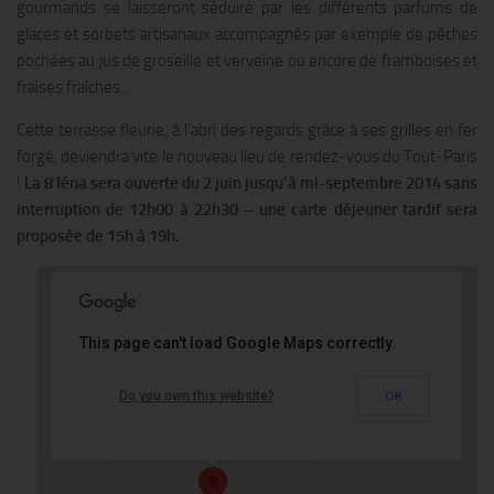
gourmands se laisseront séduire par les différents parfums de
glaces et sorbets artisanaux accompagnés par exemple de pêches
pochées au jus de groseille et verveine ou encore de framboises et
fraises fraîches…
Cette terrasse fleurie, à l’abri des regards grâce à ses grilles en fer
forgé, deviendra vite le nouveau lieu de rendez-vous du Tout-Paris
!
La 8 Iéna sera ouverte du 2 juin jusqu’à mi-septembre 2014 sans
interruption de 12h00 à 22h30 – une carte déjeuner tardif sera
proposée de 15h à 19h.
This page can't load Google Maps correctly.
Le Shangri-La Hotel
Do you own this website?
OK
10 avenue Iena - PARIS
Événements