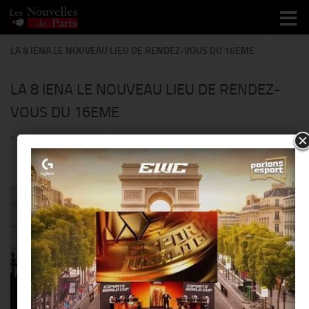
Skip to content
LA 8 IENA LE NOUVEAU LIEU DE RENDEZ-VOUS DU 16EME
LA 8 IENA LE NOUVEAU LIEU DE RENDEZ-
VOUS DU 16EME
PAR
THIERRY KER
· PUBLIÉ
12 JUIN 2014
· MIS À JOUR
27 MAI 2014