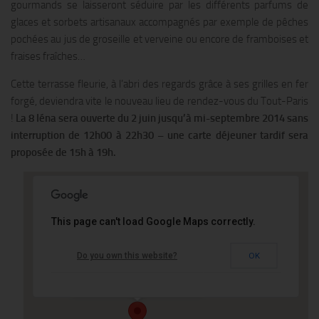
gourmands se laisseront séduire par les différents parfums de
glaces et sorbets artisanaux accompagnés par exemple de pêches
pochées au jus de groseille et verveine ou encore de framboises et
fraises fraîches…
Cette terrasse fleurie, à l’abri des regards grâce à ses grilles en fer
forgé, deviendra vite le nouveau lieu de rendez-vous du Tout-Paris
!
La 8 Iéna sera ouverte du 2 juin jusqu’à mi-septembre 2014 sans
interruption de 12h00 à 22h30 – une carte déjeuner tardif sera
proposée de 15h à 19h.
This page can't load Google Maps correctly.
Le Shangri-La Hotel
Do you own this website?
OK
10 avenue Iena - PARIS
Événements