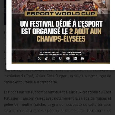
Le Shangri-La Hotel
, Paris dévoile ses plus beaux atours dès le 2
juin avec La 8 Iéna, sa nouvelle terrasse située dans l’avant-cour de
l’hôtel et directement accessible depuis l’avenue d’Iéna. Une carte
spécialement imaginée par le Chef Exécutif Philippe Labbé
comblera les petites et les grandes faims :salades légères et
printanières comme la Salade de crabe au pamplemousse rose,
plats français et asiatiques aux saveurs ensoleillées… sans oublier
la création du Chef, l’Asian-Style Burger : un délicieux hamburger de
canard et tourteau à la cantonaise.
Les becs sucrés succomberont quant à eux aux créations du Chef
Pâtissier François Perret avec notamment la salade de fraises et
gelée de menthe fraîche.
La grande nouveauté de cette terrasse
sera le chariot à glaces spécialement créé pour l’occasion : les