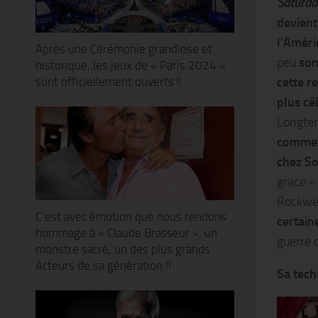
Saturda
devient
l’Amér
Après une Cérémonie grandiose et
peu
son
historique, les jeux de « Paris 2024 »
cette r
sont officiellement ouverts !!
plus cé
Longtem
comme p
chez S
grace »
Rockwe
C’est avec émotion que nous rendons
certain
hommage à « Claude Brasseur », un
guerre 
monstre sacré, un des plus grands
Acteurs de sa génération !!
Sa tech