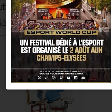
sutrations de Norman Rockw
janvier au 7 février
RRY KER
· PUBLIÉ
23 JANVIER 2015
· MIS À JOUR
6 JANVIER 2015