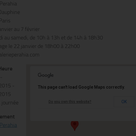
 Perahia
Dauphine
Paris
anvier au 7 février
i au samedi, de 10h à 13h et de 14h à 18h30
age le 22 janvier de 18h00 à 22h00
lerieperahia.com
Heure
 -
2015 -
This page can't load Google Maps correctly.
Galerie Perahia
2015
a journée
OK
Do you own this website?
24 rue Dauphine - 75006 Paris
Événements
ement
 Perahia