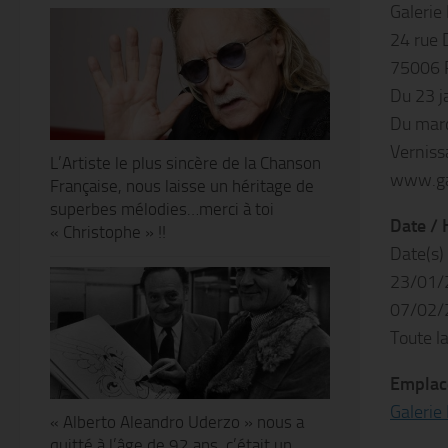
Galerie
24 rue 
75006 
Du 23 j
Du mard
Verniss
L’Artiste le plus sincère de la Chanson
www.ga
Française, nous laisse un héritage de
superbes mélodies…merci à toi
Date / 
« Christophe » !!
Date(s)
23/01/
07/02/
Toute l
Emplac
Galerie
« Alberto Aleandro Uderzo » nous a
quitté à l’âge de 92 ans, c’était un