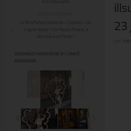
Arts Décoratifs
ill
ARTICLE PRÉCÉDENT
23 
Le Mouffetard présente « Cendres » de
Yngvild Aspeli / Cie Plexus Polaire, à
Montreuil et Pantin !
PAR
THIE
VENDANGES MONTAIGNE BY COMITÉ
MONTAIGNE
@Thierry Ker