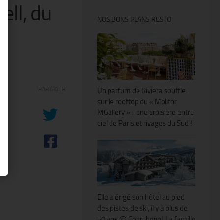
ell, du
NOS BONS PLANS RESTO
PARTAGER
Un parfum de Riviera souffle
sur le rooftop du « Molitor
MGallery » : une croisière entre
ciel de Paris et rivages du Sud !!
Elle a érigé son hôtel au pied
des pistes de ski, il y a plus de
50 ans @ Courchevel. La famille