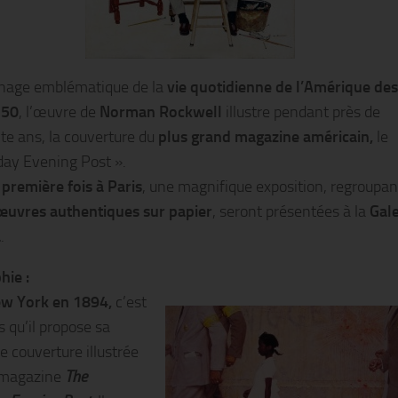
nage emblématique de la
vie quotidienne de l’Amérique des
 50
, l’œuvre de
Norman Rockwell
illustre pendant près de
te ans, la couverture du
plus grand magazine américain,
le
day Evening Post ».
 première fois à Paris
, une magnifique exposition, regroupa
œuvres authentiques sur papier
, seront présentées à la
Gale
a
.
hie :
w York en 1894,
c’est
s qu’il propose sa
e couverture illustrée
 magazine
The