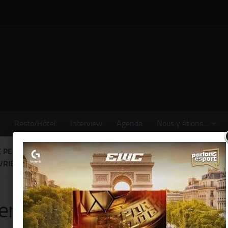
Resto/Hôtel
Interview
Agenda
Nous y étions…
E PERAHIA EXPOSERA DES ILLSUTRATIONS DE NORMAN ROCKWE
VRIER
erie Perahia exposera des