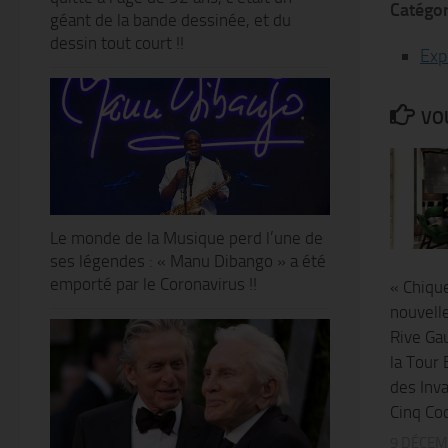
Catégor
géant de la bande dessinée, et du
dessin tout court !!
Exp
VOU
Le monde de la Musique perd l’une de
ses légendes : « Manu Dibango » a été
emporté par le Coronavirus !!
« Chique
nouvelle
Rive Ga
la Tour 
des Inv
Cinq Cod
9 DÉCEM