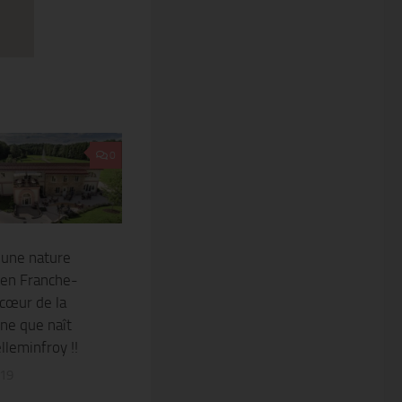
0
 une nature
 en Franche-
cœur de la
ne que naît
lleminfroy !!
019