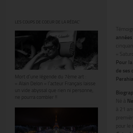
LES COUPS DE COEUR DE LA RÉDAC’
Témoig
années
cinquan
« Satur
Pour la
de ses 
Mort d’une légende du 7ème art :
Perahi
« Alain Delon » l’acteur Français laisse
un vide abyssal que rien ni personne,
Biograp
ne pourra combler !!
Né à
Ne
à 21 an
premièr
pour le