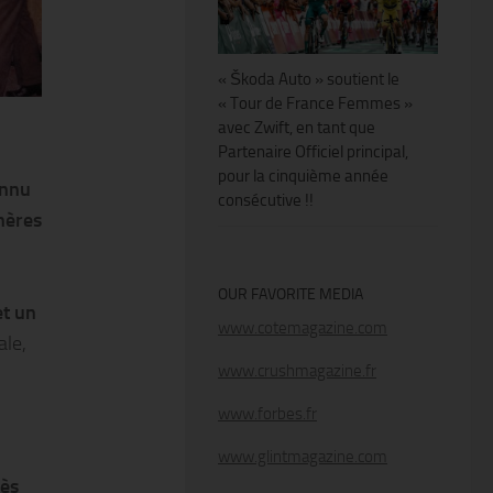
« Škoda Auto » soutient le
« Tour de France Femmes »
avec Zwift, en tant que
Partenaire Officiel principal,
pour la cinquième année
onnu
consécutive !!
hères
OUR FAVORITE MEDIA
et un
www.cotemagazine.com
ale,
www.crushmagazine.fr
www.forbes.fr
www.glintmagazine.com
rès