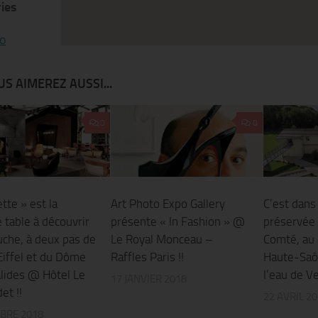
ies
o
S AIMEREZ AUSSI...
0
0
tte » est la
Art Photo Expo Gallery
C’est dans
 table à découvrir
présente « In Fashion » @
préservée
uche, à deux pas de
Le Royal Monceau –
Comté, au 
Eiffel et du Dôme
Raffles Paris !!
Haute-Saô
alides @ Hôtel Le
l’eau de Ve
17 JANVIER 2018
et !!
22 AVRIL 2
BRE 2018