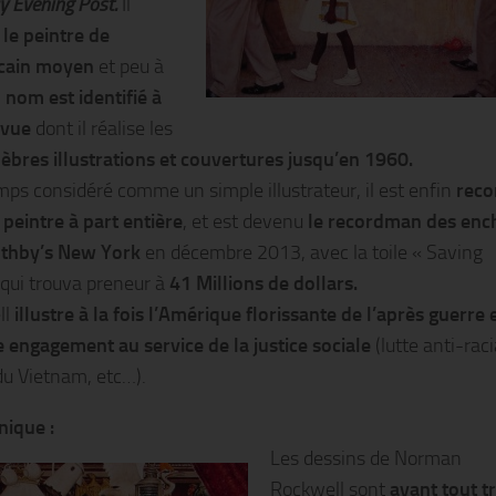
y Evening Post.
Il
 le peintre de
icain moyen
et peu à
 nom est identifié à
evue
dont il réalise les
lèbres illustrations et couvertures jusqu’en 1960.
ps considéré comme un simple illustrateur, il est enfin
rec
eintre à part entière
, et est devenu
le recordman des enc
othby’s New York
en décembre 2013, avec la toile « Saving
qui trouva preneur à
41 Millions de dollars.
ll
illustre à la fois l’Amérique florissante de l’après guerre 
e engagement au service de la justice sociale
(lutte anti-raci
du Vietnam, etc…).
nique :
Les dessins de Norman
Rockwell sont
avant tout t