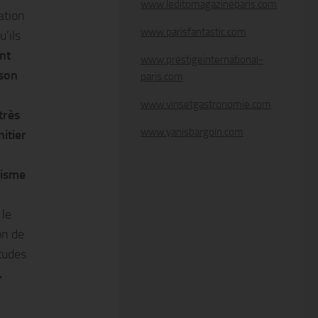
www.leditomagazineparis.com
lation
www.parisfantastic.com
u’ils
ont
www.prestigeinternational-
ison
paris.com
www.vinsetgastronomie.com
 très
www.yanisbargoin.com
nitier
lisme
 le
on de
tudes
.