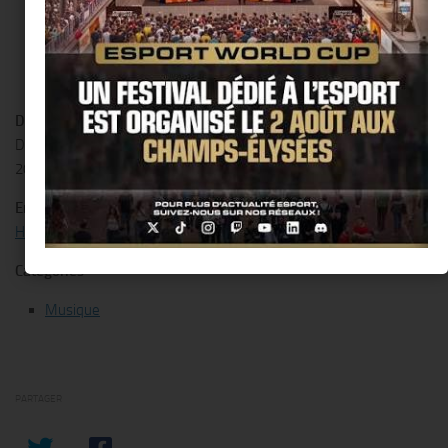
Date / Heure
Date(s) - 03/09/2014
20.00. - 23.00.
Emplacement
Hôtel Renaissance Arc de Triomphe
Catégories
Musique
PARTAGER