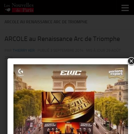
Skip to content
ARCOLE AU RENAISSANCE ARC DE TRIOMPHE
ARCOLE au Renaissance Arc de Triomphe
PAR
THIERRY KER
· PUBLIÉ
3 SEPTEMBRE 2014
· MIS À JOUR
29 AOÛT
2014
This page can't load Google Maps correctly.
Hôtel Renaissance Arc de
Triomphe
Do you own this website?
OK
39 avenue de Wagram - Paris
Événements