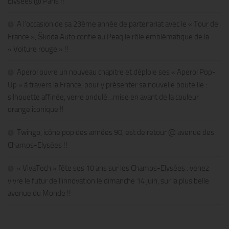
Élysées @ Paris !!
A l’occasion de sa 23ème année de partenariat avec le « Tour de
France », Škoda Auto confie au Peaq le rôle emblématique de la
« Voiture rouge » !!
Aperol ouvre un nouveau chapitre et déploie ses « Aperol Pop-
Up » à travers la France, pour y présenter sa nouvelle bouteille :
silhouette affinée, verre ondulé…mise en avant de la couleur
orange iconique !!
Twingo, icône pop des années 90, est de retour @ avenue des
Champs-Elysées !!
« VivaTech » fête ses 10 ans sur les Champs-Elysées : venez
vivre le futur de l’innovation le dimanche 14 juin, sur la plus belle
avenue du Monde !!