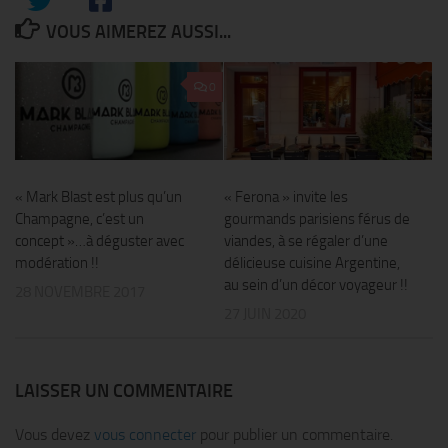
VOUS AIMEREZ AUSSI...
0
« Mark Blast est plus qu’un
« Ferona » invite les
Champagne, c’est un
gourmands parisiens férus de
concept »…à déguster avec
viandes, à se régaler d’une
modération !!
délicieuse cuisine Argentine,
au sein d’un décor voyageur !!
28 NOVEMBRE 2017
27 JUIN 2020
LAISSER UN COMMENTAIRE
Vous devez
vous connecter
pour publier un commentaire.