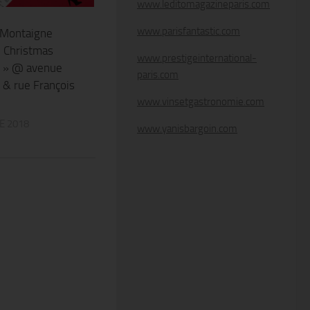
www.leditomagazineparis.com
www.parisfantastic.com
 Montaigne
 Christmas
www.prestigeinternational-
 » @ avenue
paris.com
& rue François
www.vinsetgastronomie.com
E 2018
www.yanisbargoin.com