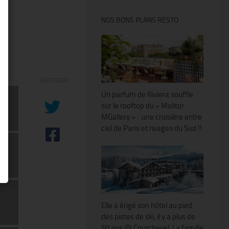
NOS BONS PLANS RESTO
PARTAGER
Un parfum de Riviera souffle
sur le rooftop du « Molitor
MGallery » : une croisière entre
ciel de Paris et rivages du Sud !!
Elle a érigé son hôtel au pied
des pistes de ski, il y a plus de
50 ans @ Courchevel. La famille