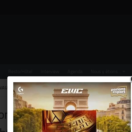
Resto/Hôtel
Interview
Agenda
Nous y étions…
AUTIQUE DE PARIS & NAUTIC NIGHT @ PORTE DE VERSAILLES (
on Nautique de Paris & Nau