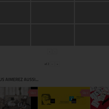
«
‹
of
2
›
»
S AIMEREZ AUSSI...
0
0