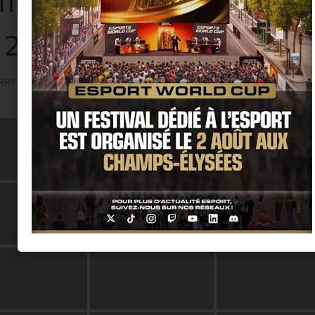
ht @ Porte de Versailles
12.2014)
RRY KER
·
9 JANVIER 2018