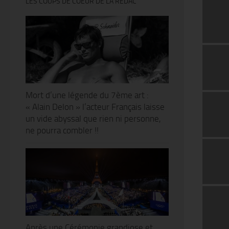
LES COUPS DE COEUR DE LA RÉDAC’
Mort d’une légende du 7ème art :
« Alain Delon » l’acteur Français laisse
un vide abyssal que rien ni personne,
ne pourra combler !!
Après une Cérémonie grandiose et