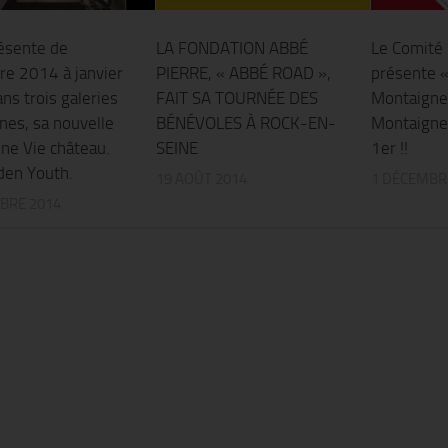
ésente de
LA FONDATION ABBÉ
Le Comité
e 2014 à janvier
PIERRE, « ABBÉ ROAD »,
présente «
ns trois galeries
FAIT SA TOURNÉE DES
Montaigne
nes, sa nouvelle
BÉNÉVOLES À ROCK-EN-
Montaigne 
Une Vie château.
SEINE
1er !!
den Youth.
19 AOÛT 2014
1 DÉCEMBR
BRE 2014