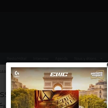
Resto/Hôtel
Interview
Agenda
Nous y étions…
SARINE 2015"…LA DEMIE-FINALE @ ÉLYSÉE LOUNGE PARIS (08.
ss Tsarine 2015"…la demie