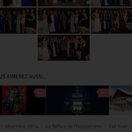
S AIMEREZ AUSSI...
0
0
 7 décembre 2014,
La Before de l’hippodrome
Cet hiver,