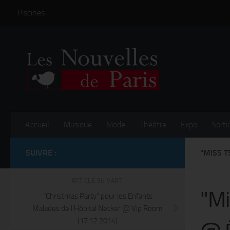
Piscines
Skip to content
Accueil
Musique
Mode
Théâtre
Expo
Sortir
SUIVRE :
"MISS T
ARTICLE SUIVANT
"Mi
"Christmas Party" pour les Enfants
Malades de l'Hôpital Necker @ Vip Room
(17.12.2014)