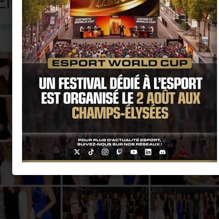
lysée Lounge Paris (08.01
RRY KER
·
9 JANVIER 2018