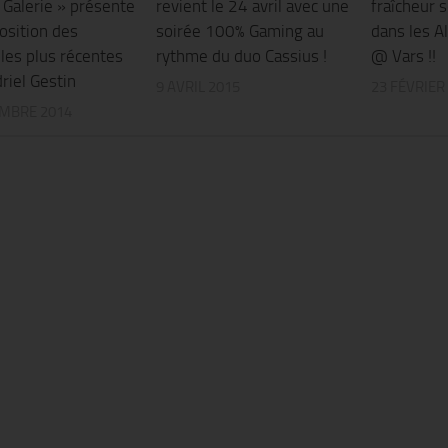
 Galerie » présente
revient le 24 avril avec une
fraîcheur 
osition des
soirée 100% Gaming au
dans les A
les plus récentes
rythme du duo Cassius !
@ Vars !!
riel Gestin
9 AVRIL 2015
23 FÉVRIER
MBRE 2014