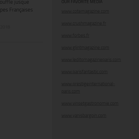
souffle jusque
OUR FAVORITE MEDIA
lpes Françaises
www.cotemagazine.com
www.crushmagazine.fr
 2018
www.forbes.fr
www.glintmagazine.com
www.leditomagazineparis.com
www.parisfantastic.com
www.prestigeinternational-
paris.com
www.vinsetgastronomie.com
www.yanisbargoin.com