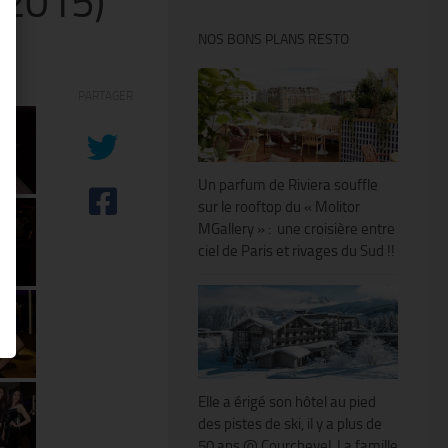
.2015)
NOS BONS PLANS RESTO
PARTAGER
Un parfum de Riviera souffle
sur le rooftop du « Molitor
MGallery » : une croisière entre
ciel de Paris et rivages du Sud !!
Elle a érigé son hôtel au pied
des pistes de ski, il y a plus de
50 ans @ Courchevel. La famille