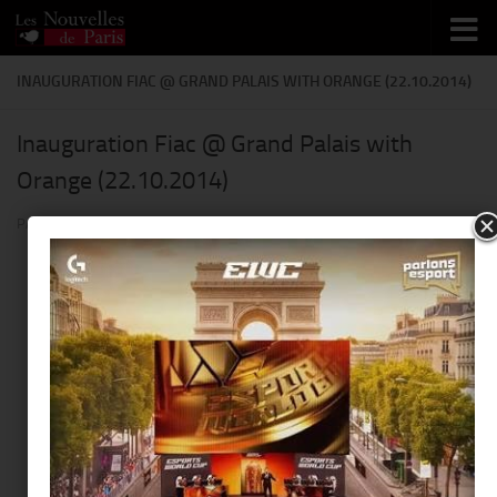
Skip to content
INAUGURATION FIAC @ GRAND PALAIS WITH ORANGE (22.10.2014)
Inauguration Fiac @ Grand Palais with
Orange (22.10.2014)
PAR
THIERRY KER
·
9 JANVIER 2018