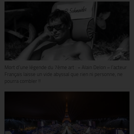
Mort d’une légende du 7ème art : « Alain Delon » l’acteur
Français laisse un vide abyssal que rien ni personne, ne
pourra combler !!