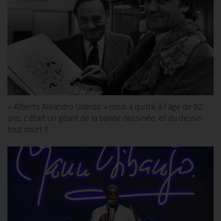
« Alberto Aleandro Uderzo » nous a quitté à l’âge de 92
ans, c’était un géant de la bande dessinée, et du dessin
tout court !!