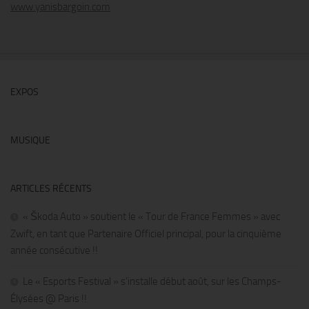
www.yanisbargoin.com
EXPOS
MUSIQUE
ARTICLES RÉCENTS
« Škoda Auto » soutient le « Tour de France Femmes » avec
Zwift, en tant que Partenaire Officiel principal, pour la cinquième
année consécutive !!
Le « Esports Festival » s’installe début août, sur les Champs-
Élysées @ Paris !!