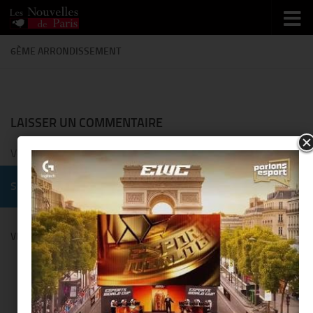
Skip to content
6ÈME ARRONDISSEMENT
LAISSER UN COMMENTAIRE
Vous devez
vous connecter
pour publier un commentaire.
SUIVRE :
VENDANGES MONTAIGNE BY COMITÉ MONTAIGNE