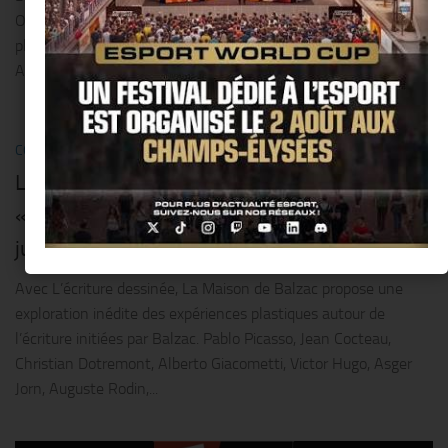
One woman show délirants, inventifs, iconoclastes pendant
plus de 10 ans, elle était la « Queen of » la scène parisienne.
Aujourd’hui le show...
0
COMMUNIQUÉS
/
EXPO
/
SORTIR
6 MARS 2015
La Maison de Balzac présente l’exposition
« L’écriture dessinée », du 13 mars au 21
juin 2015
Avec L’écriture dessinée, La Maison de Balzac propose une
exploration inédite des expériences plastiques autour de
l’écriture initiées par Balzac. Pablo Picasso, Jean Cocteau,
Christian Dotremont, Alberto Giacometti, Victor Hugo, Asger
Jorn, Auguste Rodin,...