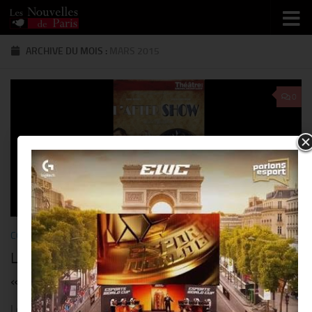
Skip to content
ARCHIVE DU MOIS :
MARS 2015
0
COMMUNIQUÉS
/
SORTIR
/
THÉÂTRE
6 MARS 2015
Le Théâtre de Menilmontant présente
« L’after Show », jusqu’au 15 juin
Le pitch: Muriel Forestin a fait rire la France entière avec ses