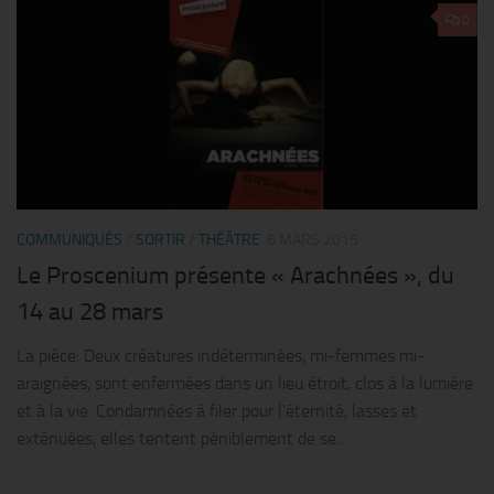
0
COMMUNIQUÉS
/
SORTIR
/
THÉÂTRE
6 MARS 2015
Le Proscenium présente « Arachnées », du
14 au 28 mars
La pièce: Deux créatures indéterminées, mi-femmes mi-
araignées, sont enfermées dans un lieu étroit, clos à la lumière
et à la vie. Condamnées à filer pour l’éternité, lasses et
exténuées, elles tentent péniblement de se...