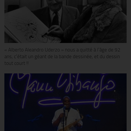
« Alberto Aleandro Uderzo » nous a quitté à l’âge de 92
ans, c’était un géant de la bande dessinée, et du dessin
tout court !!